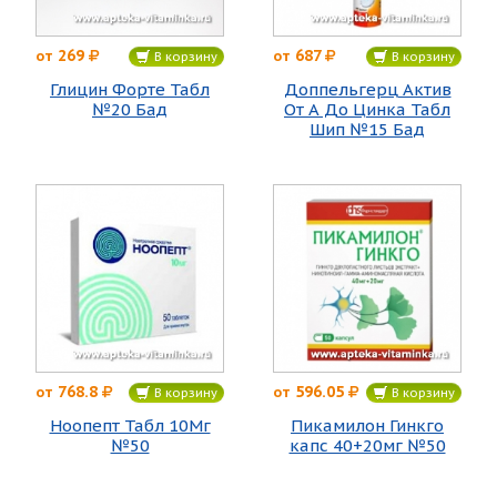
269
687
от
от
В корзину
В корзину
Глицин Форте Табл
Доппельгерц Актив
№20 Бад
От А До Цинка Табл
Шип №15 Бад
768.8
596.05
от
от
В корзину
В корзину
Ноопепт Табл 10Мг
Пикамилон Гинкго
№50
капс 40+20мг №50