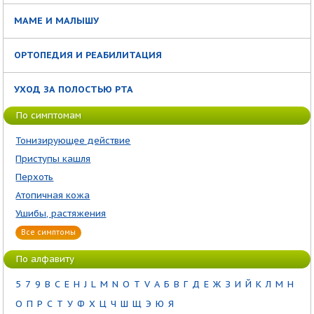
МАМЕ И МАЛЫШУ
ОРТОПЕДИЯ И РЕАБИЛИТАЦИЯ
УХОД ЗА ПОЛОСТЬЮ РТА
По симптомам
Тонизирующее действие
Приступы кашля
Перхоть
Атопичная кожа
Ушибы, растяжения
Все симптомы
По алфавиту
5
7
9
B
C
E
H
J
L
M
N
O
T
V
А
Б
В
Г
Д
Е
Ж
З
И
Й
К
Л
М
Н
О
П
Р
С
Т
У
Ф
Х
Ц
Ч
Ш
Щ
Э
Ю
Я