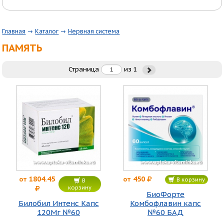
Главная
Каталог
Нервная система
ПАМЯТЬ
Страница
из
1
1804.45
450
от
от
В корзину
В
корзину
БиоФорте
Билобил Интенс Капс
Комбофлавин капс
120Мг №60
№60 БАД