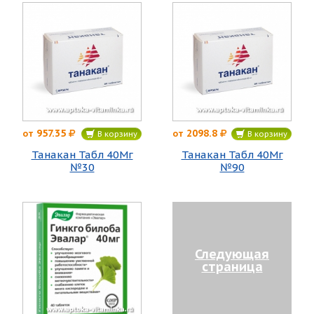
957.35
2098.8
от
от
В корзину
В корзину
Танакан Табл 40Мг
Танакан Табл 40Мг
№30
№90
Следующая
страница