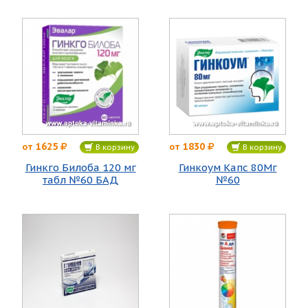
1625
1830
от
от
В корзину
В корзину
Гинкго Билоба 120 мг
Гинкоум Капс 80Мг
табл №60 БАД
№60