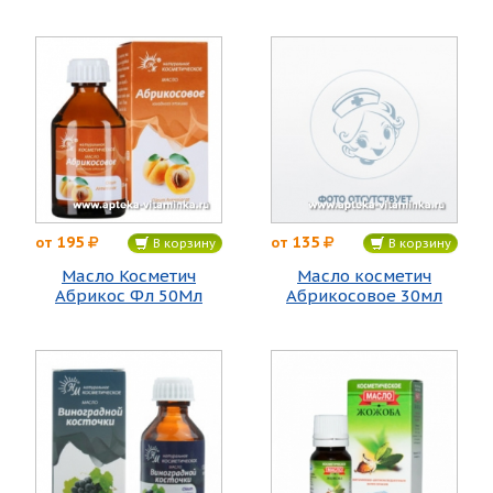
195
135
от
от
В корзину
В корзину
Масло Косметич
Масло косметич
Абрикос Фл 50Мл
Абрикосовое 30мл