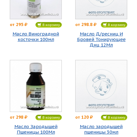
295
298.8
от
от
В корзину
В корзину
Масло Виноградной
Масло Д/ресниц И
косточки 100мл
Бровей Тонирующее
Днц 12Мл
298
120
от
от
В корзину
В корзину
Масло Зародышей
Масло зародышей
Пшеницы 100Мл
пшеницы 30мл