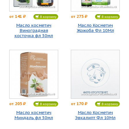
141
275
от
от
В корзину
В корзину
Масло косметич
Масло Косметич
Виноградная
Жожоба Фл 10Мл
косточка фл 30мл
205
170
от
от
В корзину
В корзину
Масло косметич
Масло Косметич
Миндаль фл 30мл
Эвкалипт Фл 10Мл