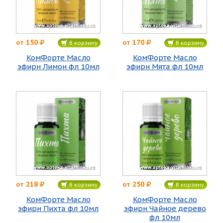
150
170
от
от
В корзину
В корзину
КомФорте Масло
КомФорте Масло
эфирн Лимон фл 10мл
эфирн Мята фл 10мл
218
250
от
от
В корзину
В корзину
КомФорте Масло
КомФорте Масло
эфирн Пихта фл 10мл
эфирн Чайное дерево
фл 10мл