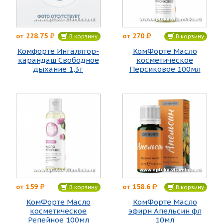
228.75
270
от
от
В корзину
В корзину
Комфорте Ингалятор-
КомФорте Масло
карандаш Свободное
косметическое
дыхание 1,3г
Персиковое 100мл
159
158.6
от
от
В корзину
В корзину
КомФорте Масло
КомФорте Масло
косметическое
эфирн Апельсин фл
Репейное 100мл
10мл