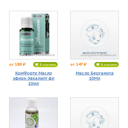
180
147
от
от
В корзину
В корзину
КомФорте Масло
Масло Бергамота
эфирн Эвкалипт фл
10Мл
10мл