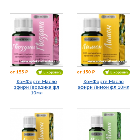
155
130
от
от
В корзину
В корзину
КомФорте Масло
КомФорте Масло
эфирн Гвоздика фл
эфирн Лимон фл 10мл
10мл