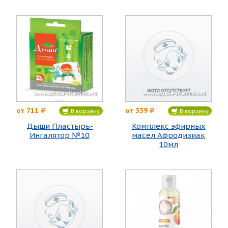
711
339
от
от
В корзину
В корзину
Дыши Пластырь-
Комплекс эфирных
Ингалятор №10
масел Афродизиак
10мл