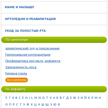
МАМЕ И МАЛЫШУ
ОРТОПЕДИЯ И РЕАБИЛИТАЦИЯ
УХОД ЗА ПОЛОСТЬЮ РТА
По симптомам
аллергический зуд и покраснение
Гормональная контрацепция
Профилактика инсульта, инфаркта
Заложенность носа
Гигиена горла
Все симптомы
По алфавиту
5
7
9
B
C
E
H
J
L
M
N
O
T
V
А
Б
В
Г
Д
Е
Ж
З
И
Й
К
Л
М
Н
О
П
Р
С
Т
У
Ф
Х
Ц
Ч
Ш
Щ
Э
Ю
Я