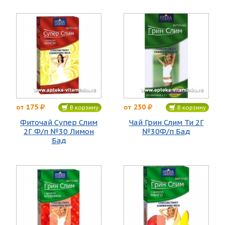
175
230
от
от
В корзину
В корзину
Фиточай Супер Слим
Чай Грин Слим Ти 2Г
2Г Ф/п №30 Лимон
№30Ф/п Бад
Бад