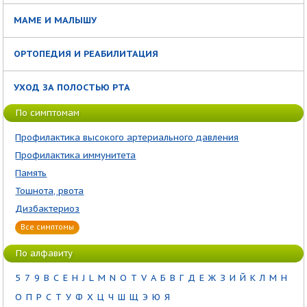
МАМЕ И МАЛЫШУ
ОРТОПЕДИЯ И РЕАБИЛИТАЦИЯ
УХОД ЗА ПОЛОСТЬЮ РТА
По симптомам
Профилактика высокого артериального давления
Профилактика иммунитета
Память
Тошнота, рвота
Дизбактериоз
Все симптомы
По алфавиту
5
7
9
B
C
E
H
J
L
M
N
O
T
V
А
Б
В
Г
Д
Е
Ж
З
И
Й
К
Л
М
Н
О
П
Р
С
Т
У
Ф
Х
Ц
Ч
Ш
Щ
Э
Ю
Я