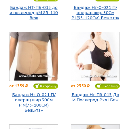
Бандаж НT-ПБ-015 до
Бандаж Нт-О-021 П/
и послерод рМ 85-110
операц.шир.30См
беж
Р.l(95-120См) Беж.»тз»
1339
2350
от
от
В корзину
В корзину
Бандаж Нт-О-021 П/
Бандаж Нт-Пб-015 До
операц.шир.30См
И Послерод Рхxl Беж
Р.м(75-100См)
Беж.»тз»