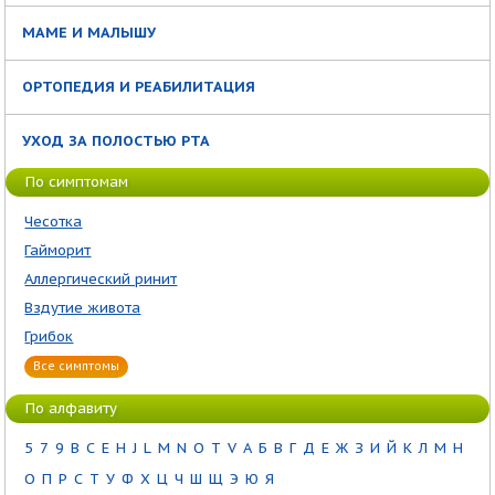
МАМЕ И МАЛЫШУ
ОРТОПЕДИЯ И РЕАБИЛИТАЦИЯ
УХОД ЗА ПОЛОСТЬЮ РТА
По симптомам
Чесотка
Гайморит
Аллергический ринит
Вздутие живота
Грибок
Все симптомы
По алфавиту
5
7
9
B
C
E
H
J
L
M
N
O
T
V
А
Б
В
Г
Д
Е
Ж
З
И
Й
К
Л
М
Н
О
П
Р
С
Т
У
Ф
Х
Ц
Ч
Ш
Щ
Э
Ю
Я