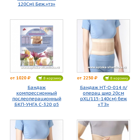
120См) Беж.»тз»
1020
2250
от
от
В корзину
В корзину
Бандаж
Бандаж НT-O-014 п/
компрессионный
операц шир 20см
послеоперационный
рХL(115-140см) беж
БКП-УНГА С-320 р5
«ТЗ»