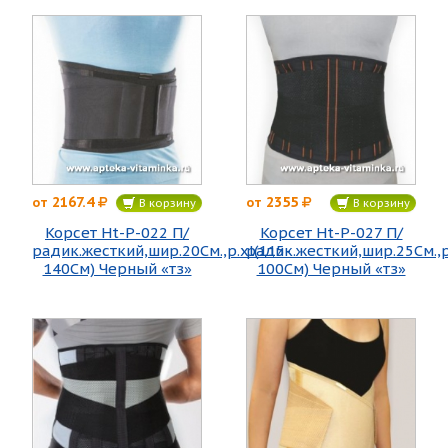
2167.4
2355
от
от
В корзину
В корзину
Корсет Ht-P-022 П/
Корсет Ht-P-027 П/
радик.жесткий,шир.20См.,р.хl(115-
радик.жесткий,шир.25См.,р
140См) Черный «тз»
100См) Черный «тз»