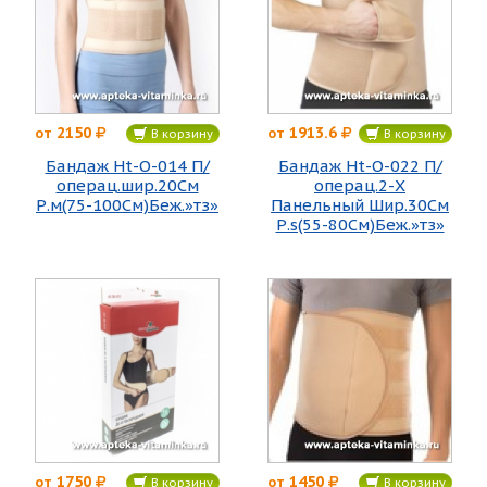
2150
1913.6
от
от
В корзину
В корзину
Бандаж Нt-O-014 П/
Бандаж Нt-O-022 П/
операц.шир.20См
операц.2-Х
Р.м(75-100См)Беж.»тз»
Панельный Шир.30См
Р.s(55-80См)Беж.»тз»
1750
1450
от
от
В корзину
В корзину