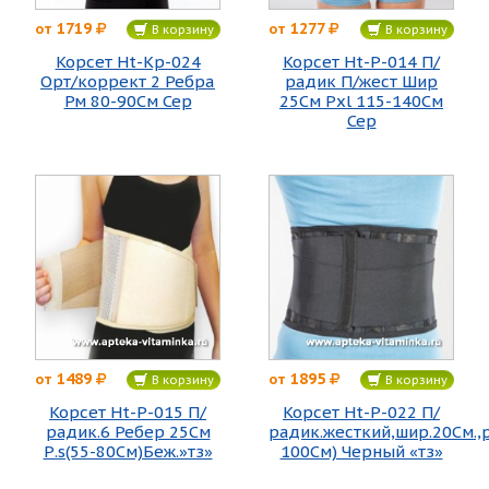
1719
1277
от
от
В корзину
В корзину
Корсет Ht-Kp-024
Корсет Ht-P-014 П/
Орт/коррект 2 Ребра
радик П/жест Шир
Рм 80-90См Сер
25См Рxl 115-140См
Сер
1489
1895
от
от
В корзину
В корзину
Корсет Ht-P-015 П/
Корсет Ht-P-022 П/
радик.6 Ребер 25См
радик.жесткий,шир.20См.,р
Р.s(55-80См)Беж.»тз»
100См) Черный «тз»