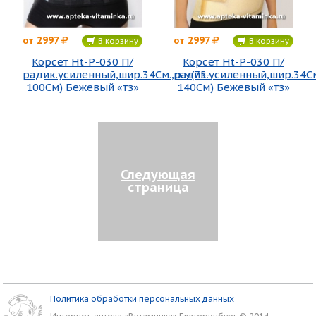
2997
2997
от
от
В корзину
В корзину
Корсет Ht-P-030 П/
Корсет Ht-P-030 П/
радик.усиленный,шир.34См.,р.м(75-
радик.усиленный,шир.34См.
100См) Бежевый «тз»
140См) Бежевый «тз»
Следующая
страница
Политика обработки персональных данных