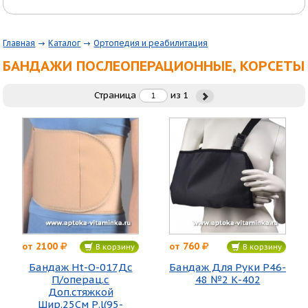
Главная
Каталог
Ортопедия и реабилитация
БАНДАЖИ ПОСЛЕОПЕРАЦИОННЫЕ, КОРСЕТЫ
Страница
из
1
2100
760
от
от
В корзину
В корзину
Бандаж Ht-O-017Дс
Бандаж Для Руки Р46-
П/операц.с
48 №2 К-402
Доп.стяжкой
Шир.25См Р.l(95-