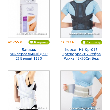
755
517
от
от
В корзину
В корзину
Бандаж
Корсет Ht-Kp-018
Универсальный (Р-Р
Орт/коррект 2 Ребра
2) Белый 1130
Рxxxs 48-50См Беж