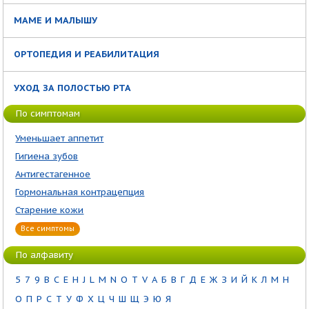
МАМЕ И МАЛЫШУ
ОРТОПЕДИЯ И РЕАБИЛИТАЦИЯ
УХОД ЗА ПОЛОСТЬЮ РТА
По симптомам
Уменьшает аппетит
Гигиена зубов
Антигестагенное
Гормональная контрацепция
Старение кожи
Все симптомы
По алфавиту
5
7
9
B
C
E
H
J
L
M
N
O
T
V
А
Б
В
Г
Д
Е
Ж
З
И
Й
К
Л
М
Н
О
П
Р
С
Т
У
Ф
Х
Ц
Ч
Ш
Щ
Э
Ю
Я