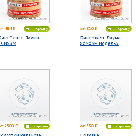
454
810
от
от
В корзину
В корзину
Бинт Эласт. Лаума
Бинт эласт. Лаума
8Смх3М
8смх3м модель5
2500
338
от
от
В корзину
В корзину
Колготки Релаксан
Повязка