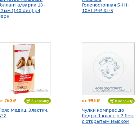
Голлант а/варик 18-
Голеностопная S-Ht-
22мм (140 den) р4
10At Р-Р Xs-S
черн
760
995
от
от
В корзину
В корзину
Пояс Медиц. Эластич.
Чулки компрес до
№2
бедра 1 класс р 2 беж
с открытым мыском