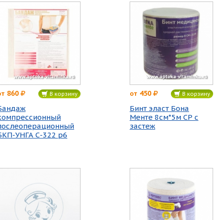
860
450
от
от
В корзину
В корзину
Бандаж
Бинт эласт Бона
компрессионный
Менте 8см*5м СР с
послеоперационный
застеж
БКП-УНГА С-322 р6