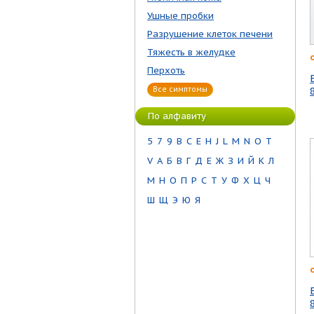
Ушные пробки
Разрушение клеток печени
Тяжесть в желудке
Перхоть
Все симптомы
По алфавиту
5
7
9
B
C
E
H
J
L
M
N
O
T
V
А
Б
В
Г
Д
Е
Ж
З
И
Й
К
Л
М
Н
О
П
Р
С
Т
У
Ф
Х
Ц
Ч
Ш
Щ
Э
Ю
Я