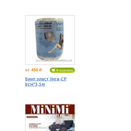
450
от
В корзину
Бинт эласт Унга-СР
8см*3,5м