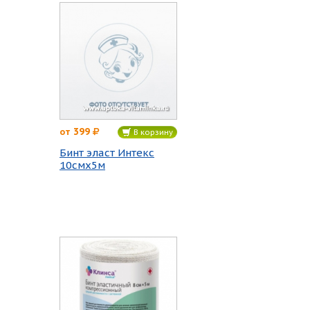
399
от
В корзину
Бинт эласт Интекс
10смх5м