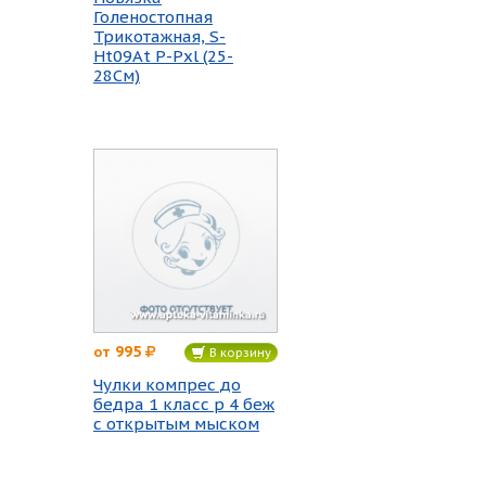
Голеностопная
Трикотажная, S-
Ht09At Р-Рхl (25-
28См)
995
от
В корзину
Чулки компрес до
бедра 1 класс р 4 беж
с открытым мыском