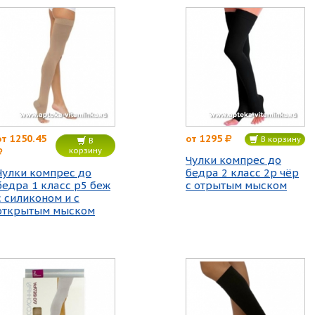
1250.45
1295
от
от
В корзину
В
корзину
Чулки компрес до
Чулки компрес до
бедра 2 класс 2р чёр
бедра 1 класс р5 беж
с отрытым мыском
с силиконом и с
открытым мыском