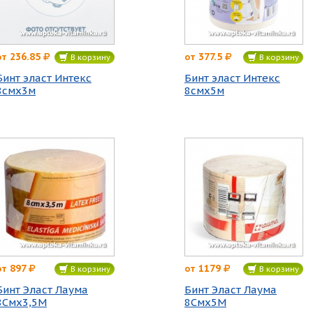
236.85
377.5
от
от
В корзину
В корзину
Бинт эласт Интекс
Бинт эласт Интекс
8смх3м
8смх5м
897
1179
от
от
В корзину
В корзину
Бинт Эласт Лаума
Бинт Эласт Лаума
8Смх3,5М
8Смх5М