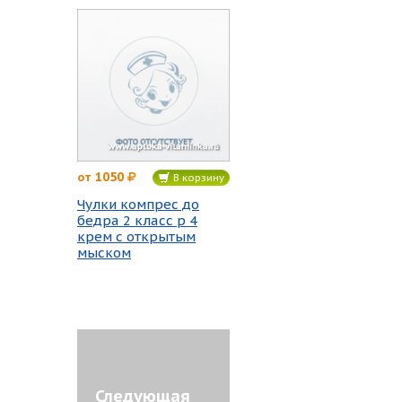
1050
от
В корзину
Чулки компрес до
бедра 2 класс р 4
крем с открытым
мыском
Следующая