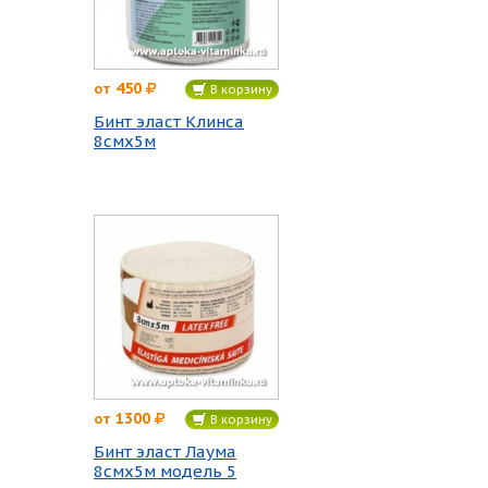
450
от
В корзину
Бинт эласт Клинса
8смх5м
1300
от
В корзину
Бинт эласт Лаума
8смх5м модель 5