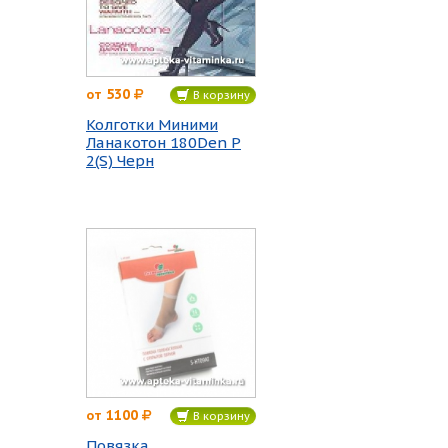
530
от
В корзину
Колготки Миними
Ланакотон 180Den Р
2(S) Черн
1100
от
В корзину
Повязка