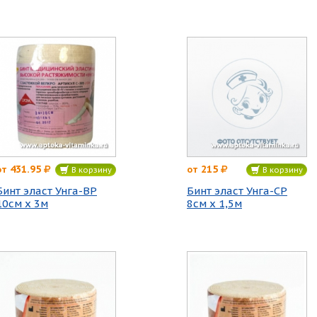
431.95
215
от
от
В корзину
В корзину
Бинт эласт Унга-ВР
Бинт эласт Унга-СР
10см х 3м
8см х 1,5м