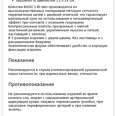
окружность щиколотки 25,5-28 см;
Колготки BASIC 140 den производятся из
высококачественных материалов методом сетчатого
переплетения нитей с двойной оплеткой, что гарантирует
длительный срок их использования и гипоаллергенный
эффект при контакте с кожными покровами.
Компрессионные колготы прозрачные с мягкой
эластичной резинкой, укрепленным мыском и пяткой,
ластовицей с хлопком.
В 5 размере изделие с двумя швами, без ластовицы и с
расширенными бедрами.
Анатомическая форма обеспечивает удобство и хорошую
фиксацию изделия.
Показания
Рекомендуются в случае компенсированной хронической
недостаточности, при варикозных венах, отечности.
Противопоказания
Не рекомендуется использование изделий во время
ночного сна, людям с нарушениями артериальной
циркуляции крови, недавно перенесшими тромбоз, при
закупорке периферических артерий и при наличии
экземы.