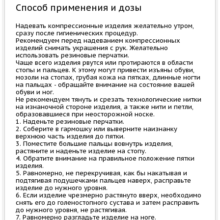
Способ применения и дозы
Надевать компрессионные изделия желательно утром,
сразу после гигиенических процедур.
Рекомендуем перед надеванием компрессионных
изделий снимать украшения с рук. Желательно
использовать резиновые перчатки.
Чаще всего изделия рвутся или протираются в области
стопы и пальцев. К этому могут привести изъяны обуви,
мозоли на стопах, грубая кожа на пятках, длинные ногти
на пальцах - обращайте внимание на состояние вашей
обуви и ног.
Не рекомендуем тянуть и срезать технологические нитки
на изнаночной стороне изделия, а также нити и петли,
образовавшиеся при неосторожной носке.
1. Наденьте резиновые перчатки.
2. Соберите в гармошку или выверните наизнанку
верхнюю часть изделия до пятки.
3. Поместите большие пальцы вовнутрь изделия,
растяните и наденьте изделие на стопу.
4. Обратите внимание на правильное положение пятки
изделия.
5. Равномерно, не перекручивая, как бы накатывая и
подтягивая подушечками пальцев наверх, расправьте
изделие до нужного уровня.
6. Если изделие чрезмерно растянуто вверх, необходимо
снять его до голеностопного сустава и затем расправить
до нужного уровня, не растягивая.
7. Равномерно разгладьте изделие на ноге.