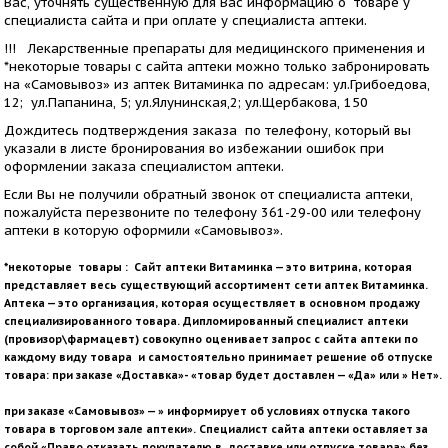
Вас, уточнять существенную для Вас информацию о товаре у
специалиста сайта и при оплате у специалиста аптеки.
!!! Лекарственные препараты для медицинского применения и
*некоторые товары с сайта аптеки можно только забронировать
на «Самовывоз» из аптек Витаминка по адресам: ул.Грибоедова,
12; ул.Папанина, 5; ул.Ялунинская,2; ул.Щербакова, 150
Дождитесь подтверждения заказа по телефону, который вы
указали в листе бронирования во избежании ошибок при
оформлении заказа специалистом аптеки.
Если Вы не получили обратный звонок от специалиста аптеки,
пожалуйста перезвоните по телефону 361-29-00 или телефону
аптеки в которую оформили «Самовывоз».
*некоторые товары : Сайт аптеки Витаминка — это витрина, которая
представляет весь существующий ассортимент сети аптек Витаминка.
Аптека — это организация, которая осуществляет в основном продажу
специализированного товара. Дипломированный специалист аптеки
(провизор\фармацевт) совокупно оценивает запрос с сайта аптеки по
каждому виду товара и самостоятельно принимает решение об отпуске
товара: при заказе «Доставка»- «товар будет доставлен — «Да» или » Нет».
при заказе «Самовывоз» — » информирует об условиях отпуска такого
товара в торговом зале аптеки». Специалист сайта аптеки оставляет за
собой «Право отказать покупателю в доставке или отпуске товара» без