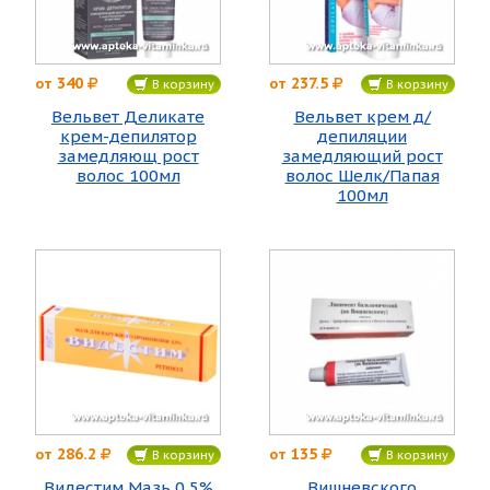
340
237.5
от
от
В корзину
В корзину
Вельвет Деликате
Вельвет крем д/
крем-депилятор
депиляции
замедляющ рост
замедляющий рост
волос 100мл
волос Шелк/Папая
100мл
286.2
135
от
от
В корзину
В корзину
Видестим Мазь 0,5%
Вишневского