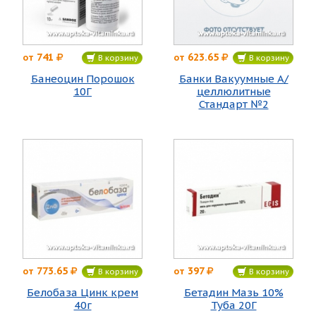
741
623.65
от
от
В корзину
В корзину
Банеоцин Порошок
Банки Вакуумные А/
10Г
целлюлитные
Стандарт №2
773.65
397
от
от
В корзину
В корзину
Белобаза Цинк крем
Бетадин Мазь 10%
40г
Туба 20Г