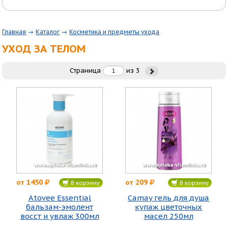
Главная
Каталог
Косметика и предметы ухода
УХОД ЗА ТЕЛОМ
Страница
из
3
1450
209
от
от
В корзину
В корзину
Atovee Essential
Camay гель для душа
бальзам-эмолент
купаж цветочных
восст и увлаж 300мл
масел 250мл