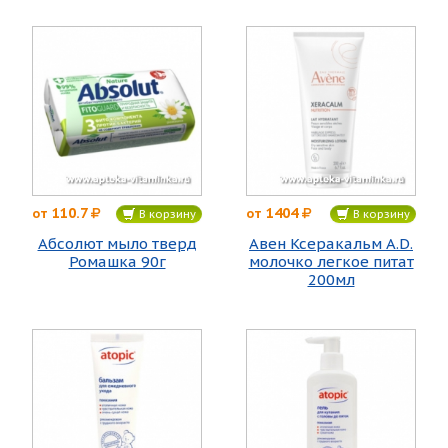
110.7
1404
от
от
В корзину
В корзину
Абсолют мыло тверд
Авен Ксеракальм А.D.
Ромашка 90г
молочко легкое питат
200мл