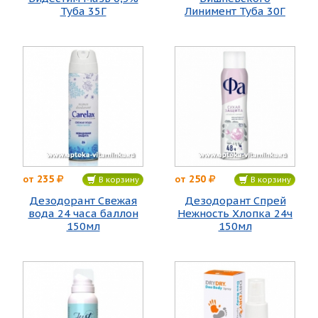
Туба 35Г
Линимент Туба 30Г
235
250
от
от
В корзину
В корзину
Дезодорант Свежая
Дезодорант Спрей
вода 24 часа баллон
Нежность Хлопка 24ч
150мл
150мл