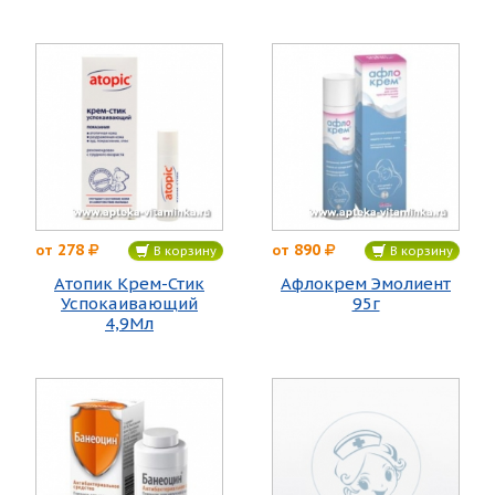
278
890
от
от
В корзину
В корзину
Атопик Крем-Стик
Афлокрем Эмолиент
Успокаивающий
95г
4,9Мл