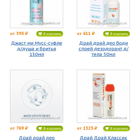
395
611
от
от
В корзину
В корзину
Джаст ми Мусс-суфле
Драй драй део боди
д/душа и бритья
спрей дезодорант д/
130мл
тела 50мл
769
1325
от
от
В корзину
В корзину
Драй драй део
Драй Драй Классик