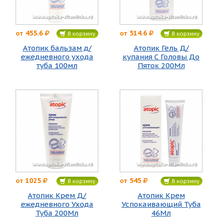
455.6
514.6
от
от
В корзину
В корзину
Атопик бальзам д/
Атопик Гель Д/
ежедневного ухода
купания С Головы До
туба 100мл
Пяток 200Мл
1025
545
от
от
В корзину
В корзину
Атопик Крем Д/
Атопик Крем
ежедневного Ухода
Успокаивающий Туба
Туба 200Мл
46Мл