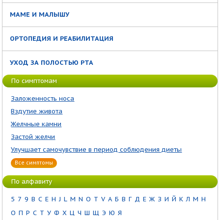
МАМЕ И МАЛЫШУ
ОРТОПЕДИЯ И РЕАБИЛИТАЦИЯ
УХОД ЗА ПОЛОСТЬЮ РТА
По симптомам
Заложенность носа
Вздутие живота
Желчные камни
Застой желчи
Улучшает самочувствие в период соблюдения диеты
Все симптомы
По алфавиту
5
7
9
B
C
E
H
J
L
M
N
O
T
V
А
Б
В
Г
Д
Е
Ж
З
И
Й
К
Л
М
Н
О
П
Р
С
Т
У
Ф
Х
Ц
Ч
Ш
Щ
Э
Ю
Я