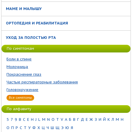
МАМЕ И МАЛЫШУ
ОРТОПЕДИЯ И РЕАБИЛИТАЦИЯ
УХОД ЗА ПОЛОСТЬЮ РТА
По симптомам
Боли в спине
Молочница
Покраснение глаз
Частые респираторные заболевания
Головокружение
Все симптомы
По алфавиту
5
7
9
B
C
E
H
J
L
M
N
O
T
V
А
Б
В
Г
Д
Е
Ж
З
И
Й
К
Л
М
Н
О
П
Р
С
Т
У
Ф
Х
Ц
Ч
Ш
Щ
Э
Ю
Я