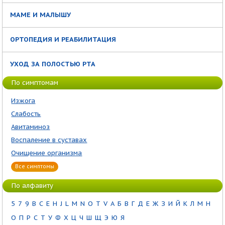
МАМЕ И МАЛЫШУ
ОРТОПЕДИЯ И РЕАБИЛИТАЦИЯ
УХОД ЗА ПОЛОСТЬЮ РТА
По симптомам
Изжога
Слабость
Авитаминоз
Воспаление в суставах
Очищение организма
Все симптомы
По алфавиту
5
7
9
B
C
E
H
J
L
M
N
O
T
V
А
Б
В
Г
Д
Е
Ж
З
И
Й
К
Л
М
Н
О
П
Р
С
Т
У
Ф
Х
Ц
Ч
Ш
Щ
Э
Ю
Я