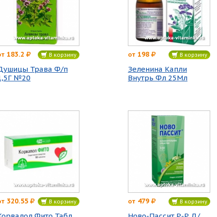
183.2
198
от
от
В корзину
В корзину
Душицы Трава Ф/п
Зеленина Капли
1,5Г №20
Внутрь Фл 25Мл
320.55
479
от
от
В корзину
В корзину
Корвалол Фито Табл
Ново-Пассит Р-Р Д/