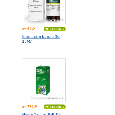
62
от
В корзину
Корвалол Капли Фл
25Мл
770
от
В корзину
Ново-Пассит Р-Р Д/