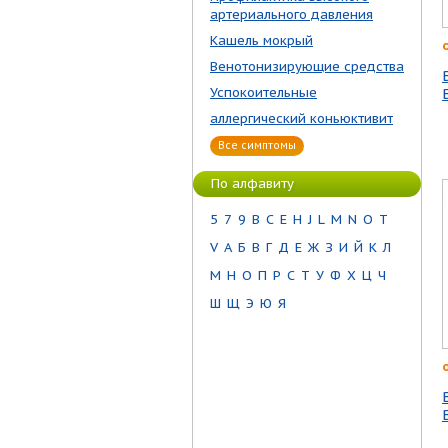
артериального давления
Кашель мокрый
Венотонизирующие средства
Успокоительные
аллергический коньюктивит
Все симптомы
По алфавиту
5
7
9
B
C
E
H
J
L
M
N
O
T
V
А
Б
В
Г
Д
Е
Ж
З
И
Й
К
Л
М
Н
О
П
Р
С
Т
У
Ф
Х
Ц
Ч
Ш
Щ
Э
Ю
Я