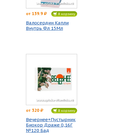
139.9
от
В корзину
Валосердин Капли
Внутрь Фл 15Мл
320
от
В корзину
Вечернее+Пустырник
Биокор Драже 0,16Г
№120 Бад