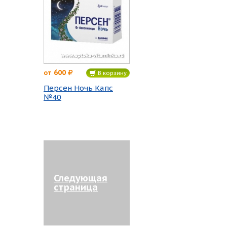
600
от
В корзину
Персен Ночь Капс
№40
Следующая
страница