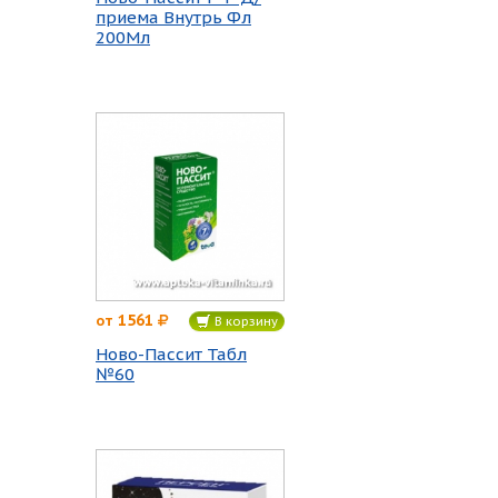
приема Внутрь Фл
200Мл
1561
от
В корзину
Ново-Пассит Табл
№60