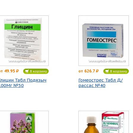
49.95
626.7
от
от
В корзину
В корзину
Глицин Табл Подязыч
Гомеострес Табл Д/
100Мг №50
рассас №40