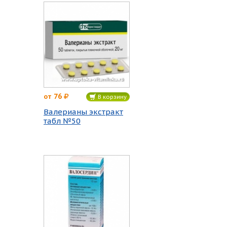
76
от
В корзину
Валерианы экстракт
табл №50