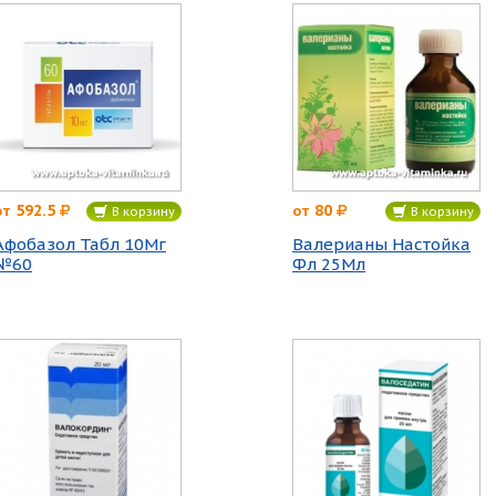
592.5
80
от
от
В корзину
В корзину
Афобазол Табл 10Мг
Валерианы Настойка
№60
Фл 25Мл