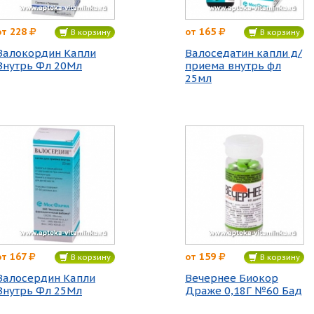
228
165
от
от
В корзину
В корзину
Валокордин Капли
Валоседатин капли д/
Внутрь Фл 20Мл
приема внутрь фл
25мл
167
159
от
от
В корзину
В корзину
Валосердин Капли
Вечернее Биокор
Внутрь Фл 25Мл
Драже 0,18Г №60 Бад