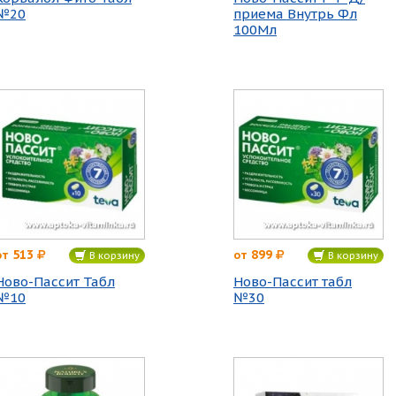
№20
приема Внутрь Фл
100Мл
513
899
от
от
В корзину
В корзину
Ново-Пассит Табл
Ново-Пассит табл
№10
№30