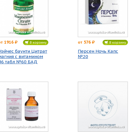
1916
576
от
от
В корзину
В корзину
Нэйчес баунти Цитрат
Персен Ночь Капс
магния с витамином
№20
В6 табл №60 БАД