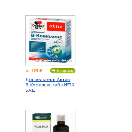
739
от
В корзину
Доппельгерц Актив
В-Комплекс табл №30
БАД