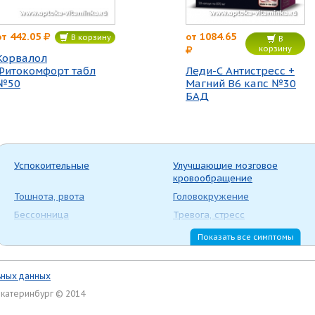
442.05
1084.65
от
от
В корзину
В
корзину
Корвалол
Фитокомфорт табл
Леди-С Антистресс +
№50
Магний В6 капс №30
БАД
Успокоительные
Улучшающие мозговое
кровообращение
Тошнота, рвота
Головокружение
Бессонница
Тревога, стресс
Противоэпилептические
Антипсихотический препарат
Показать все симптомы
средства
(нейролептик)
ьных данных
Екатеринбург © 2014