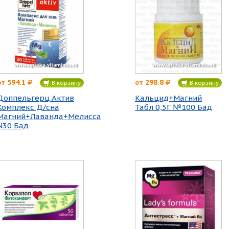
594.1
298.8
от
от
В корзину
В корзину
Доппельгерц Актив
Кальцид+Магний
Комплекс Д/сна
Табл 0,5Г №100 Бад
Магний+Лаванда+Мелисса
N30 Бад