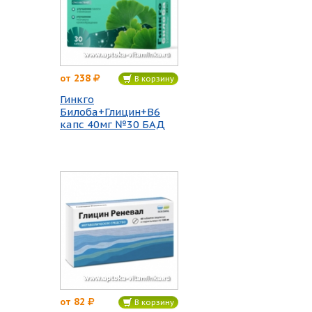
238
от
В корзину
Гинкго
Билоба+Глицин+В6
капс 40мг №30 БАД
82
от
В корзину