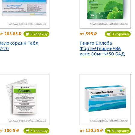
285.85
395
от
от
В корзину
В корзину
Валокордин Табл
Гинкго Билоба
№20
Форте+Глицин+В6
капс 80мг №30 БАД
100.5
150.55
от
от
В корзину
В корзину