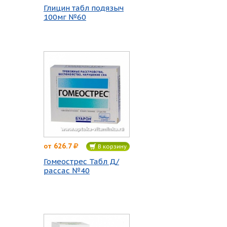
Глицин табл подязыч
100мг №60
626.7
от
В корзину
Гомеострес Табл Д/
рассас №40