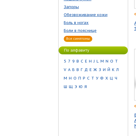
Запоры
Обезвоживание кожи
Боль в ногах
Боли в пояснице
Все симптомы
По алфавиту
5
7
9
B
C
E
H
J
L
M
N
O
T
V
А
Б
В
Г
Д
Е
Ж
З
И
Й
К
Л
М
Н
О
П
Р
С
Т
У
Ф
Х
Ц
Ч
Ш
Щ
Э
Ю
Я