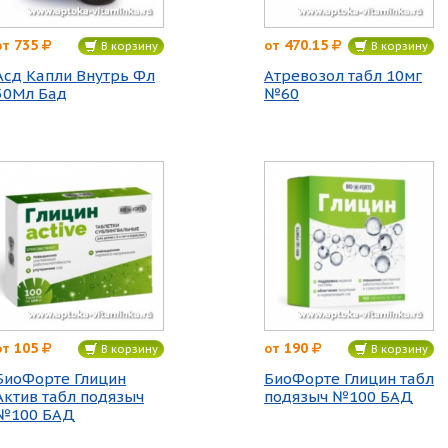
735
470.15
от
от
В корзину
В корзину
Асд Капли Внутрь Фл
Атревозол табл 10мг
50Мл Бад
№60
105
190
от
от
В корзину
В корзину
БиоФорте Глицин
БиоФорте Глицин табл
Актив табл подязыч
подязыч №100 БАД
№100 БАД