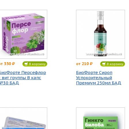
350
210
от
от
В корзину
В корзину
БиоФорте Персефлор
БиоФорте Сироп
с вит группы В капс
Успокоительный
№30 БАД
Премиум 250мл БАД