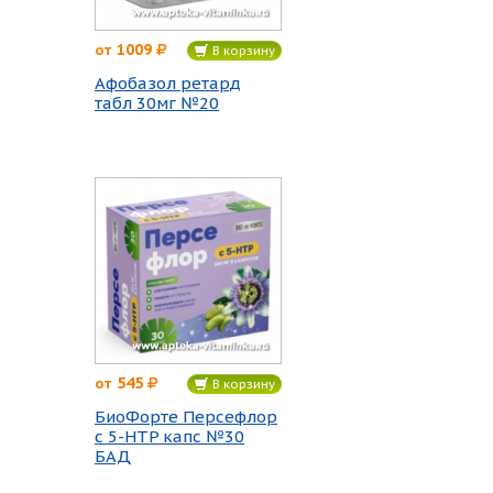
1009
от
В корзину
Афобазол ретард
табл 30мг №20
545
от
В корзину
БиоФорте Персефлор
с 5-HTP капс №30
БАД