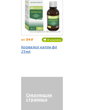
84
от
В корзину
Корвалол капли фл
25мл
Следующая
страница