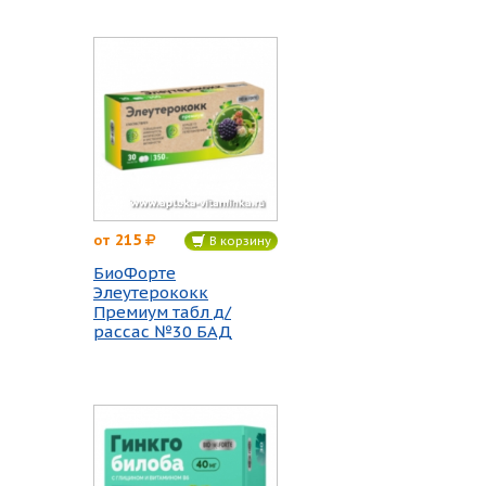
215
от
В корзину
БиоФорте
Элеутерококк
Премиум табл д/
рассас №30 БАД