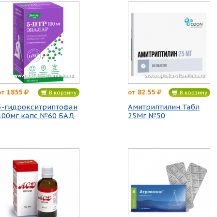
1855
82.55
от
от
В корзину
В корзину
5-гидрокситриптофан
Амитриптилин Табл
100мг капс №60 БАД
25Мг №50