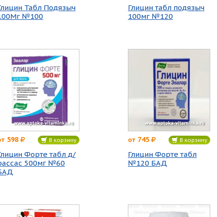
Глицин Табл Подязыч
Глицин табл подязыч
100Мг №100
100мг №120
598
745
от
от
В корзину
В корзину
Глицин Форте табл д/
Глицин Форте табл
рассас 500мг №60
№120 БАД
БАД