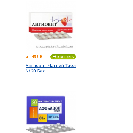
492
от
В корзину
Ангиовит Магний Табл
№60 Бад