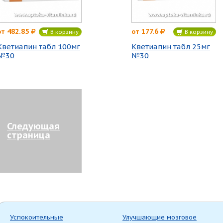
482.85
177.6
от
от
В корзину
В корзину
Кветиапин табл 100мг
Кветиапин табл 25мг
№30
№30
Следующая
страница
Успокоительные
Улучшающие мозговое