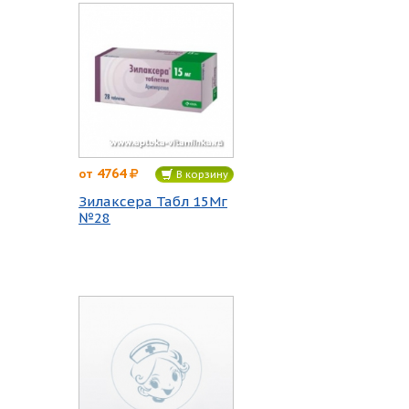
4764
от
В корзину
Зилаксера Табл 15Мг
№28