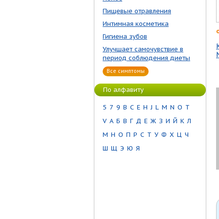
Пищевые отравления
Интимная косметика
Гигиена зубов
Улучшает самочувствие в
период соблюдения диеты
Все симптомы
По алфавиту
5
7
9
B
C
E
H
J
L
M
N
O
T
V
А
Б
В
Г
Д
Е
Ж
З
И
Й
К
Л
М
Н
О
П
Р
С
Т
У
Ф
Х
Ц
Ч
Ш
Щ
Э
Ю
Я