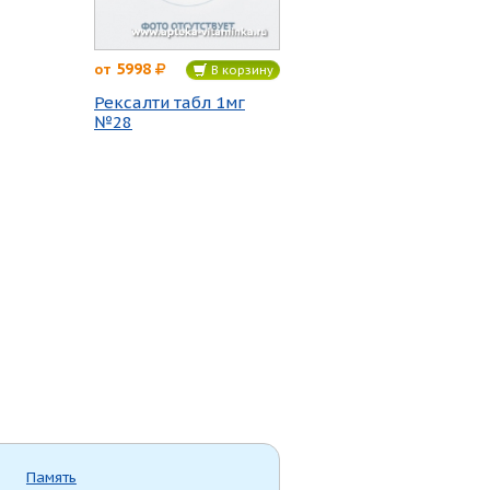
5998
от
В корзину
Рексалти табл 1мг
№28
Память