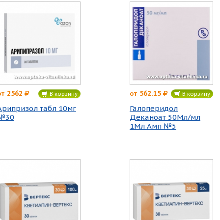
2562
562.15
от
от
В корзину
В корзину
Арипризол табл 10мг
Галоперидол
№30
Деканоат 50Мл/мл
1Мл Амп №5