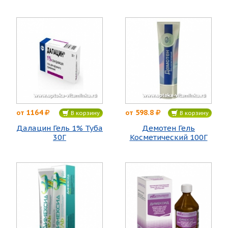
1164
598.8
от
от
В корзину
В корзину
Далацин Гель 1% Туба
Демотен Гель
30Г
Косметический 100Г