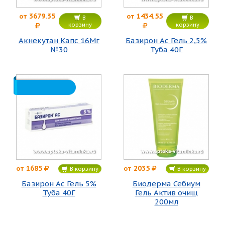
3679.35
1434.55
от
от
В
В
корзину
корзину
Акнекутан Капс 16Мг
Базирон Ас Гель 2,5%
№30
Туба 40Г
1685
2035
от
от
В корзину
В корзину
Базирон Ас Гель 5%
Биодерма Себиум
Туба 40Г
Гель Актив очищ
200мл