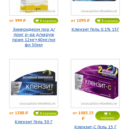
999
1095
от
от
В корзину
В корзину
Зинеридерм пор д/
Клензит Гель 0.1% 15Г
приг р-ра д/наруж
прим 12мг+40мг/мл
фл 30мл
1388
1085.25
от
от
В корзину
В
корзину
Клензит Гель 30 Г
Клензит-С Гель 15 Г