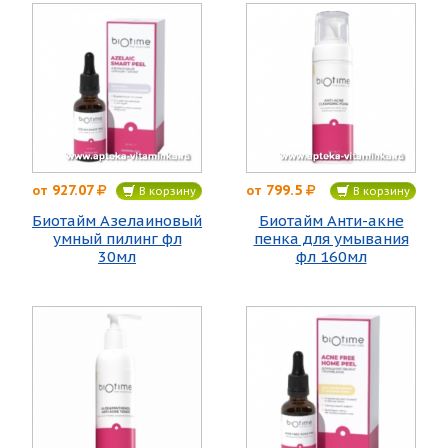
927.07
799.5
от
от
В корзину
В корзину
Биотайм Азелаиновый
Биотайм Анти-акне
умный пилинг фл
пенка для умывания
30мл
фл 160мл