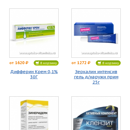
1620
1272
от
от
В корзину
В корзину
Дифферин Крем 0,1%
Зеркалин интенсив
30Г
гель д/наружн прим
25г