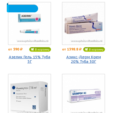
590
1398.8
от
от
В корзину
В корзину
Азелик Гель 15% Туба
Азикс-Дерм Крем
5Г
20% Туба 30Г