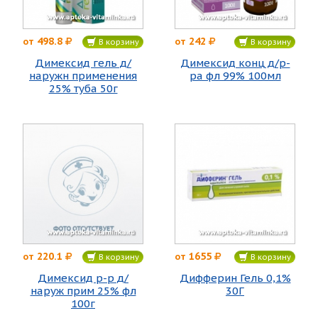
498.8
242
от
от
В корзину
В корзину
Димексид гель д/
Димексид конц д/р-
наружн применения
ра фл 99% 100мл
25% туба 50г
220.1
1655
от
от
В корзину
В корзину
Димексид р-р д/
Дифферин Гель 0,1%
наруж прим 25% фл
30Г
100г