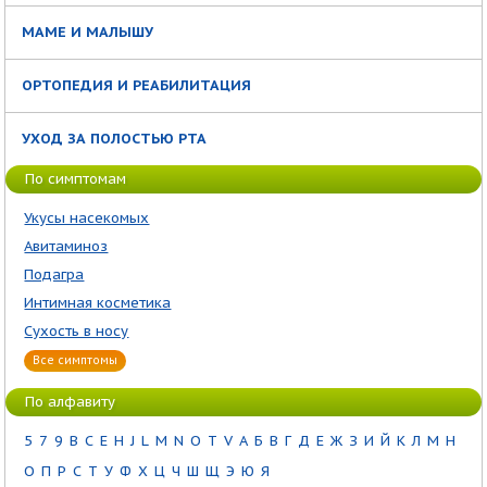
МАМЕ И МАЛЫШУ
ОРТОПЕДИЯ И РЕАБИЛИТАЦИЯ
УХОД ЗА ПОЛОСТЬЮ РТА
По симптомам
Укусы насекомых
Авитаминоз
Подагра
Интимная косметика
Сухость в носу
Все симптомы
По алфавиту
5
7
9
B
C
E
H
J
L
M
N
O
T
V
А
Б
В
Г
Д
Е
Ж
З
И
Й
К
Л
М
Н
О
П
Р
С
Т
У
Ф
Х
Ц
Ч
Ш
Щ
Э
Ю
Я