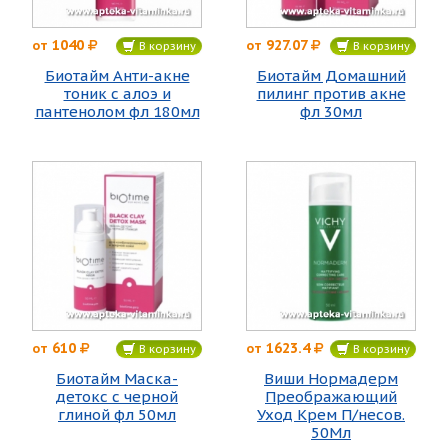
1040
927.07
от
от
В корзину
В корзину
Биотайм Анти-акне
Биотайм Домашний
тоник с алоэ и
пилинг против акне
пантенолом фл 180мл
фл 30мл
610
1623.4
от
от
В корзину
В корзину
Биотайм Маска-
Виши Нормадерм
детокс с черной
Преображающий
глиной фл 50мл
Уход Крем П/несов.
50Мл