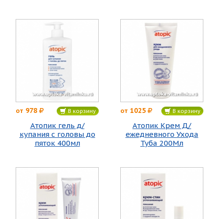
978
1025
от
от
В корзину
В корзину
Атопик гель д/
Атопик Крем Д/
купания с головы до
ежедневного Ухода
пяток 400мл
Туба 200Мл