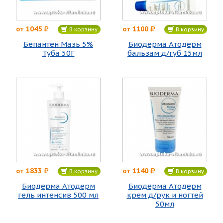
1045
1100
от
от
В корзину
В корзину
Бепантен Мазь 5%
Биодерма Атодерм
Туба 50Г
бальзам д/губ 15мл
1833
1140
от
от
В корзину
В корзину
Биодерма Атодерм
Биодерма Атодерм
гель интенсив 500 мл
крем д/рук и ногтей
50мл