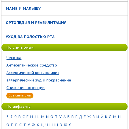
МАМЕ И МАЛЫШУ
ОРТОПЕДИЯ И РЕАБИЛИТАЦИЯ
УХОД ЗА ПОЛОСТЬЮ РТА
По симптомам
Чесотка
Антисептическое средство
Аллергический коньюктивит
аллергический зуд и покраснение
Снижение потенции
Все симптомы
По алфавиту
5
7
9
B
C
E
H
J
L
M
N
O
T
V
А
Б
В
Г
Д
Е
Ж
З
И
Й
К
Л
М
Н
О
П
Р
С
Т
У
Ф
Х
Ц
Ч
Ш
Щ
Э
Ю
Я