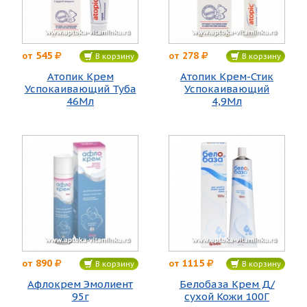
545
278
от
от
В корзину
В корзину
Атопик Крем
Атопик Крем-Стик
Успокаивающий Туба
Успокаивающий
46Мл
4,9Мл
890
1115
от
от
В корзину
В корзину
Афлокрем Эмолиент
Белобаза Крем Д/
95г
сухой Кожи 100Г