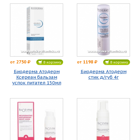
2750
1198
от
от
В корзину
В корзину
Биодерма Атодерм
Биодерма Атодерм
Ксереан бальзам
стик д/губ 4г
успок питател 150мл