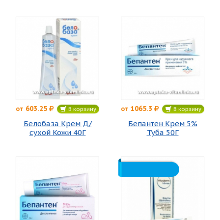
603.25
1065.3
от
от
В корзину
В корзину
Белобаза Крем Д/
Бепантен Крем 5%
сухой Кожи 40Г
Туба 50Г