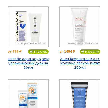
998
1404
от
от
В корзину
В корзину
Decode aqua key Крем
Авен Ксеракальм А.D.
увлажняющий д/лица
молочко легкое питат
50мл
200мл