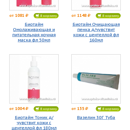
1081
1148
от
от
В корзину
В корзину
Биотайм
Биотайм Очищающая
Омолаживающая и
пенка д/чувствит
питательная ночная
кожи с центеллой фл
маска фл 50мл
160мл
1004
135
от
от
В корзину
В корзину
Биотайм Тоник д/
Вазелин 30Г Туба
чувствит кожи с
центеллой фл 180мл