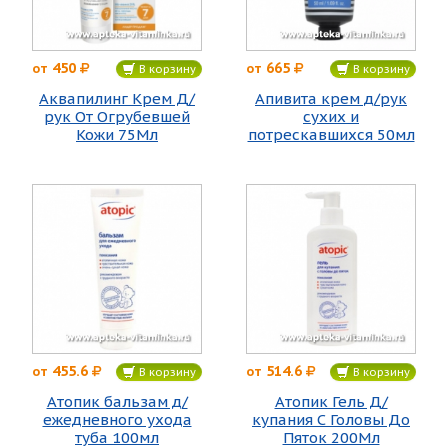
450
665
от
от
В корзину
В корзину
Аквапилинг Крем Д/
Апивита крем д/рук
рук От Огрубевшей
сухих и
Кожи 75Мл
потрескавшихся 50мл
455.6
514.6
от
от
В корзину
В корзину
Атопик бальзам д/
Атопик Гель Д/
ежедневного ухода
купания С Головы До
туба 100мл
Пяток 200Мл