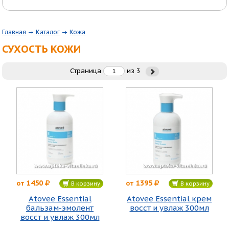
Главная
Каталог
Кожа
СУХОСТЬ КОЖИ
Страница
из
3
1450
1395
от
от
В корзину
В корзину
Atovee Essential
Atovee Essential крем
бальзам-эмолент
восст и увлаж 300мл
восст и увлаж 300мл