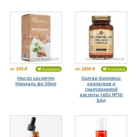
205
2850
от
от
В корзину
В корзину
Масло косметич
Солгар Комплекс
Миндаль фл 30мл
коллагена и
гиалуроновой
кислоты табл №30
БАд