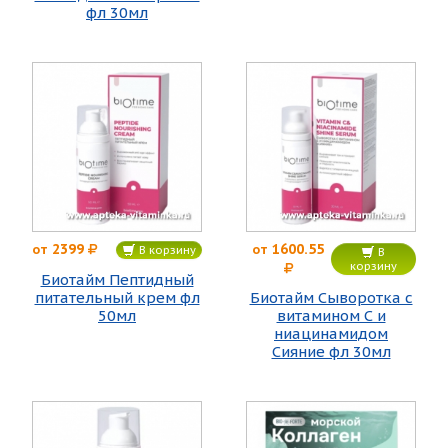
фл 30мл
2399
1600.55
от
от
В корзину
В
корзину
Биотайм Пептидный
питательный крем фл
Биотайм Сыворотка с
50мл
витамином С и
ниацинамидом
Сияние фл 30мл