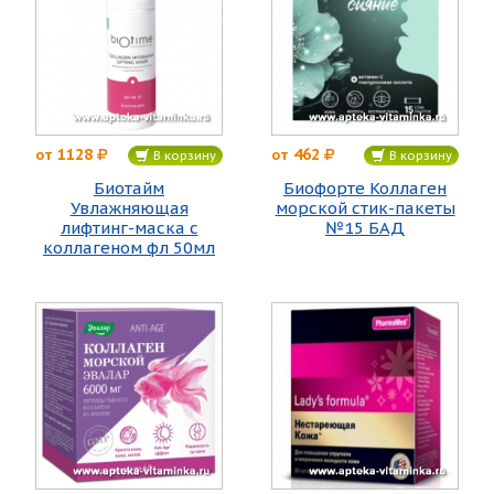
1128
462
от
от
В корзину
В корзину
Биотайм
Биофорте Коллаген
Увлажняющая
морской стик-пакеты
лифтинг-маска с
№15 БАД
коллагеном фл 50мл