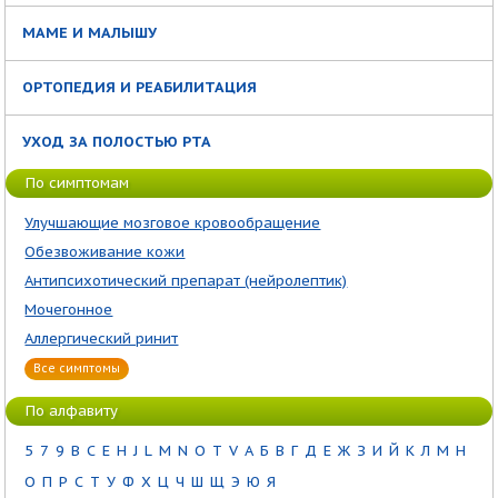
МАМЕ И МАЛЫШУ
ОРТОПЕДИЯ И РЕАБИЛИТАЦИЯ
УХОД ЗА ПОЛОСТЬЮ РТА
По симптомам
Улучшающие мозговое кровообращение
Обезвоживание кожи
Антипсихотический препарат (нейролептик)
Мочегонное
Аллергический ринит
Все симптомы
По алфавиту
5
7
9
B
C
E
H
J
L
M
N
O
T
V
А
Б
В
Г
Д
Е
Ж
З
И
Й
К
Л
М
Н
О
П
Р
С
Т
У
Ф
Х
Ц
Ч
Ш
Щ
Э
Ю
Я