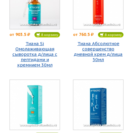
903.5
760.5
от
от
В корзину
В корзину
Тиана Si
Тиана Абсолютное
Омолаживающая
совершенство
сыворотка д/лица с
дневной крем д/лица
пептидами и
50мл
кремнием 30мл