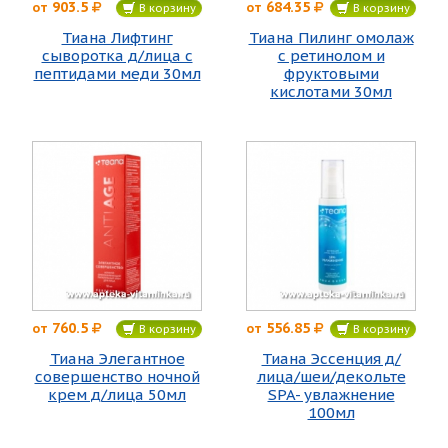
903.5
684.35
от
от
В корзину
В корзину
Тиана Лифтинг
Тиана Пилинг омолаж
сыворотка д/лица с
с ретинолом и
пептидами меди 30мл
фруктовыми
кислотами 30мл
760.5
556.85
от
от
В корзину
В корзину
Тиана Элегантное
Тиана Эссенция д/
совершенство ночной
лица/шеи/декольте
крем д/лица 50мл
SPA- увлажнение
100мл