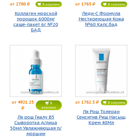
2700
1765
от
от
В корзину
В корзину
Коллаген морской
Леди-С Формула
порошок 6000мг
Нестареющая Кожа
саше-пакет 6г №20
№60 Капс.бад
БАД
4921.25
1762.3
от
от
В корзину
В
корзину
Ля Рош Толеран
Ля рош Гиалу В5
Сенситив Риш Насыщ
Сыворотка д/лица
Крем 40Мл
50мл Увлажняющая п/
морщин