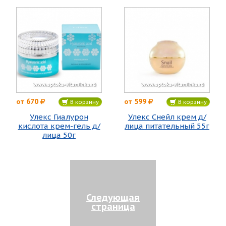
670
599
от
от
В корзину
В корзину
Улекс Гиалурон
Улекс Снейл крем д/
кислота крем-гель д/
лица питательный 55г
лица 50г
Следующая
страница