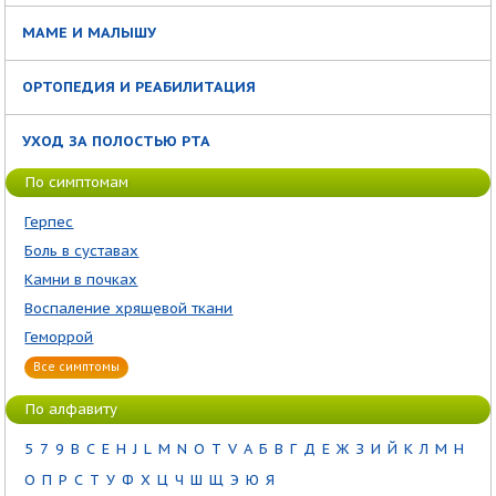
МАМЕ И МАЛЫШУ
ОРТОПЕДИЯ И РЕАБИЛИТАЦИЯ
УХОД ЗА ПОЛОСТЬЮ РТА
По симптомам
Герпес
Боль в суставах
Камни в почках
Воспаление хрящевой ткани
Геморрой
Все симптомы
По алфавиту
5
7
9
B
C
E
H
J
L
M
N
O
T
V
А
Б
В
Г
Д
Е
Ж
З
И
Й
К
Л
М
Н
О
П
Р
С
Т
У
Ф
Х
Ц
Ч
Ш
Щ
Э
Ю
Я