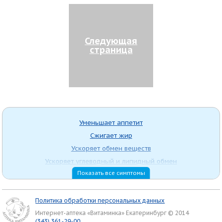
Следующая
страница
Уменьшает аппетит
Сжигает жир
Ускоряет обмен веществ
Ускоряет углеводный и липидный обмен
Показать все симптомы
Содержит L-карнитин
Очищение организма
Улучшает самочувствие в период соблюдения диеты
Политика обработки персональных данных
Тонизирующее действие
Интернет-аптека «Витаминка» Екатеринбург © 2014
(343) 361-29-00