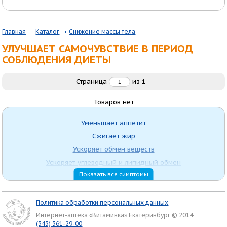
Главная
Каталог
Снижение массы тела
УЛУЧШАЕТ САМОЧУВСТВИЕ В ПЕРИОД
СОБЛЮДЕНИЯ ДИЕТЫ
Страница
из
1
Товаров нет
Уменьшает аппетит
Сжигает жир
Ускоряет обмен веществ
Ускоряет углеводный и липидный обмен
Показать все симптомы
Содержит L-карнитин
Очищение организма
Улучшает самочувствие в период соблюдения диеты
Политика обработки персональных данных
Тонизирующее действие
Интернет-аптека «Витаминка» Екатеринбург © 2014
(343) 361-29-00