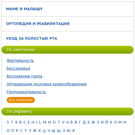
МАМЕ И МАЛЫШУ
ОРТОПЕДИЯ И РЕАБИЛИТАЦИЯ
УХОД ЗА ПОЛОСТЬЮ РТА
По симптомам
Фертильность
Бессонница
Воспаление горла
Улучшающие мозговое кровообращение
Раздражительность
Все симптомы
По алфавиту
5
7
9
B
C
E
H
J
L
M
N
O
T
V
А
Б
В
Г
Д
Е
Ж
З
И
Й
К
Л
М
Н
О
П
Р
С
Т
У
Ф
Х
Ц
Ч
Ш
Щ
Э
Ю
Я