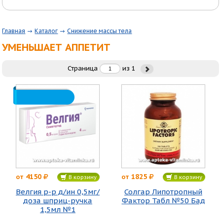
Главная
Каталог
Снижение массы тела
УМЕНЬШАЕТ АППЕТИТ
Страница
из
1
4150
1825
от
от
В корзину
В корзину
Велгия р-р д/ин 0,5мг/
Солгар Липотропный
доза шприц-ручка
Фактор Табл №50 Бад
1,5мл №1