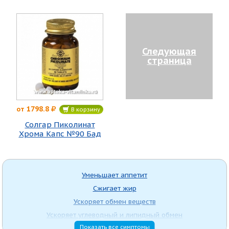
Следующая
страница
1798.8
от
В корзину
Солгар Пиколинат
Хрома Капс №90 Бад
Уменьшает аппетит
Сжигает жир
Ускоряет обмен веществ
Ускоряет углеводный и липидный обмен
Показать все симптомы
Содержит L-карнитин