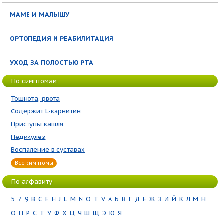
МАМЕ И МАЛЫШУ
ОРТОПЕДИЯ И РЕАБИЛИТАЦИЯ
УХОД ЗА ПОЛОСТЬЮ РТА
По симптомам
Тошнота, рвота
Содержит L-карнитин
Приступы кашля
Педикулез
Воспаление в суставах
Все симптомы
По алфавиту
5
7
9
B
C
E
H
J
L
M
N
O
T
V
А
Б
В
Г
Д
Е
Ж
З
И
Й
К
Л
М
Н
О
П
Р
С
Т
У
Ф
Х
Ц
Ч
Ш
Щ
Э
Ю
Я