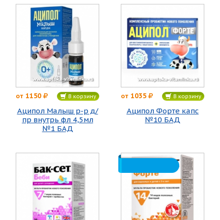
1150
1035
от
от
В корзину
В корзину
Аципол Малыш р-р д/
Аципол Форте капс
пр внутрь фл 4,5мл
№10 БАД
№1 БАД