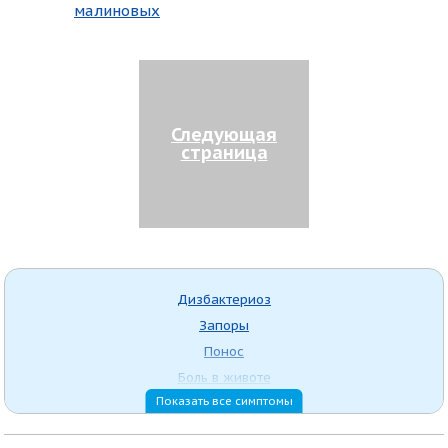
малиновых
Следующая
страница
Дизбактериоз
Запоры
Понос
Боль в животе
Показать все симптомы
Вздутие живота