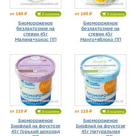
160
160
от
от
В корзину
В корзину
Биомороженое
Биомороженое
безлактозное на
безлактозное на
стевии 45г
стевии 45г
Малина+кокос ПП
Манго+яблоко ПП
110
110
от
от
В корзину
В корзину
Биомороженое
Биомороженое
Биофлай на фруктозе
Биофлай на фруктозе
45г Горький шоколад
45г Натуральная