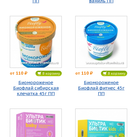
ПП
ваниль ПП
110
110
от
от
В корзину
В корзину
Биомороженое
Биомороженое
Биофлай сибирская
Биофлай фитнес 45г
клечатка 45г ПП
ПП