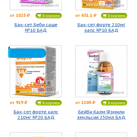
1025
651.1
от
от
В корзину
В корзину
Бак-сет Беби саше
Бак-сет форте 210мг
№10 БАД
капс №10 БАД
919
1100
от
от
В корзину
В корзину
Бак-сет форте капс
Бейби Калм Фэмили
210мг №20 БАД
эмульсия 250мл БАД