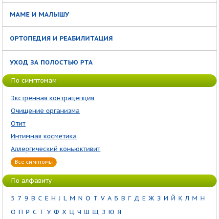
МАМЕ И МАЛЫШУ
ОРТОПЕДИЯ И РЕАБИЛИТАЦИЯ
УХОД ЗА ПОЛОСТЬЮ РТА
По симптомам
Экстренная контрацепция
Очищение организма
Отит
Интимная косметика
Аллергический коньюктивит
Все симптомы
По алфавиту
5
7
9
B
C
E
H
J
L
M
N
O
T
V
А
Б
В
Г
Д
Е
Ж
З
И
Й
К
Л
М
Н
О
П
Р
С
Т
У
Ф
Х
Ц
Ч
Ш
Щ
Э
Ю
Я