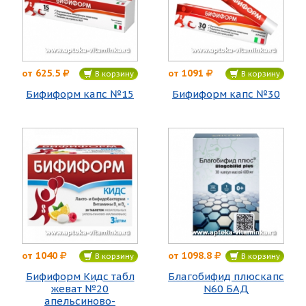
625.5
1091
от
от
В корзину
В корзину
Бифиформ капс №15
Бифиформ капс №30
1040
1098.8
от
от
В корзину
В корзину
Бифиформ Кидс табл
Благобифид плюскапс
жеват №20
N60 БАД
апельсиново-