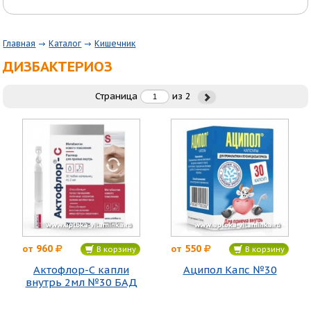
Главная
Каталог
Кишечник
ДИЗБАКТЕРИОЗ
Страница
из
2
960
550
от
от
В корзину
В корзину
Актофлор-С капли
Аципол Капс №30
внутрь 2мл №30 БАД