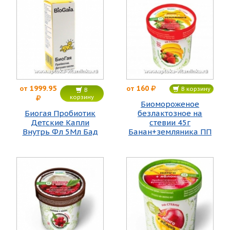
1999.95
160
от
от
В корзину
В
корзину
Биомороженое
Биогая Пробиотик
безлактозное на
Детские Капли
стевии 45г
Внутрь Фл 5Мл Бад
Банан+земляника ПП