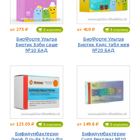
275
410
от
от
В корзину
В корзину
БиоФорте Ультра
БиоФорте Ультра
Биотик Бэби саше
Биотик Кидс табл жев
№10 БАД
№20 БАД
123.05
149.8
от
от
В корзину
В корзину
Бифидумбактерин
Бифидумбактерин
Лиоф Д/р-Ра 5Доз Фл
Супп Рект/ваг №10