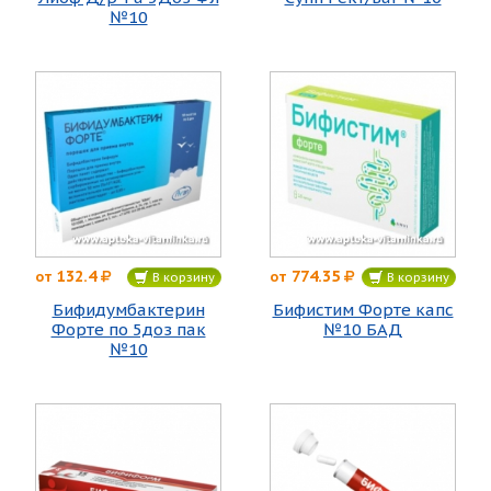
№10
132.4
774.35
от
от
В корзину
В корзину
Бифидумбактерин
Бифистим Форте капс
Форте по 5доз пак
№10 БАД
№10