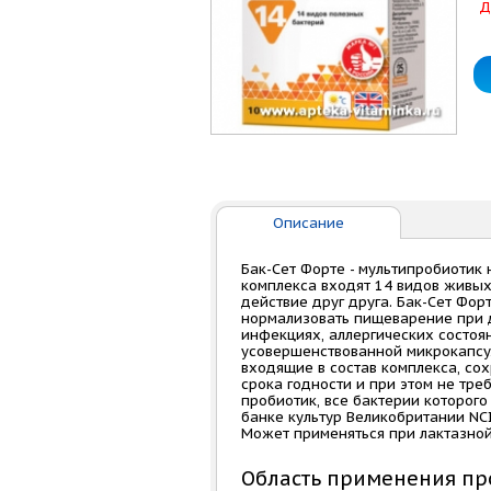
Д
Описание
Бак-Сет Форте - мультипробиотик н
комплекса входят 14 видов живых
действие друг друга. Бак-Сет Фо
нормализовать пищеварение при 
инфекциях, аллергических состоян
усовершенствованной микрокапсу
входящие в состав комплекса, со
срока годности и при этом не тр
пробиотик, все бактерии которог
банке культур Великобритании NCIMB
Может применяться при лактазной
Область применения про