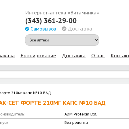
Интернет-аптека «Витаминка»
(343) 361-29-00
Доставка
Самовывоз
заказа
Бронирование
Доставка
О нас
Контак
форте 210мг капс №10 БАД
АК-СЕТ ФОРТЕ 210МГ КАПС №10 БАД
оизводитель:
ADM Protexin Ltd.
пуск:
Без рецепта