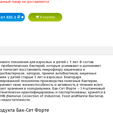
анный товар не доставляется
от 651.1
В корзину
ового поколения для взрослых и детей с 3 лет. В состав
 пробиотических бактерий, которые усиливают и дополняют
рте помогает восстановить микрофлору кишечника и
дисбактериозе, запорах, приеме антибиотиков, кишечных
иях у детей старше 3 лет и взрослых. Благодаря
лированной технологии производства полезные бактерии,
храняют свою жизнеспособность и активность в течение всего
ебуют хранения в холодильнике. Бак-Сет Форте – 14-штаммовый
о генетически идентифицированы и паспортизованы; хранятся в
 (National Collection of Industrial, Food andMarine Bacteria).
 недостаточности.
дукта Бак-Сет Форте