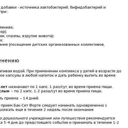
 добавки - источника лактобактерий, бифидобактерий и
при:
лениях;
ор);
и, спазмы, вздутие живота);
х;
ния (посещение детских организованных коллективов,
енению
апивая водой. При применении комплекса у детей в возрасте до
ое капсулы в любой напиток и дать ребенку выпить во время
 лет
назначают по 1 капс. 1 раз/сут, во время приема пищи.
ослым
– по 2 капс. 1-2 раза/сут во время приема пищи.
ь приема – 14 дней.
прием Бак-Сет Форте следует начинать одновременно с
олжать еще в течение 2 недель после окончания
о дошкольного учреждения или путешествия
рекомендуется
а 3-4 дня до предстоящего события и принимать в течение 1-2