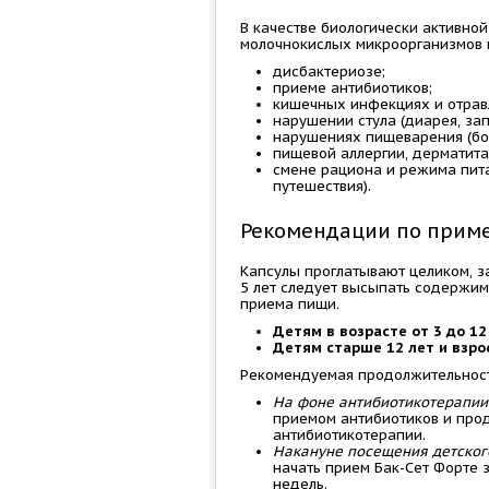
В качестве биологически активной
молочнокислых микроорганизмов 
дисбактериозе;
приеме антибиотиков;
кишечных инфекциях и отрав
нарушении стула (диарея, зап
нарушениях пищеварения (бол
пищевой аллергии, дерматита
смене рациона и режима пита
путешествия).
Рекомендации по прим
Капсулы проглатывают целиком, з
5 лет следует высыпать содержим
приема пищи.
Детям в возрасте от 3 до 12
Детям старше 12 лет и взр
Рекомендуемая продолжительност
На фоне антибиотикотерапии
приемом антибиотиков и прод
антибиотикотерапии.
Накануне посещения детског
начать прием Бак-Сет Форте з
недель.