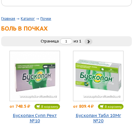
Главная
Каталог
Почки
БОЛЬ В ПОЧКАХ
Страница
из
1
748.5
809.4
от
от
В корзину
В корзину
Бускопан Супп Рект
Бускопан Табл 10Мг
№10
№20