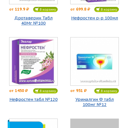
119.9
699.8
от
от
В корзину
В корзину
Дротаверин Табл
Нефростен р-р 100мл
40Мг №100
1450
951
от
от
В корзину
В корзину
Нефростен табл №120
Уриналгин Ф табл
100мг №12