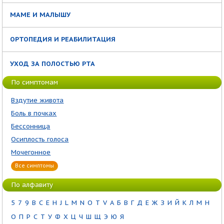
МАМЕ И МАЛЫШУ
ОРТОПЕДИЯ И РЕАБИЛИТАЦИЯ
УХОД ЗА ПОЛОСТЬЮ РТА
По симптомам
Вздутие живота
Боль в почках
Бессонница
Осиплость голоса
Мочегонное
Все симптомы
По алфавиту
5
7
9
B
C
E
H
J
L
M
N
O
T
V
А
Б
В
Г
Д
Е
Ж
З
И
Й
К
Л
М
Н
О
П
Р
С
Т
У
Ф
Х
Ц
Ч
Ш
Щ
Э
Ю
Я