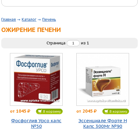
Главная
Каталог
Печень
ОЖИРЕНИЕ ПЕЧЕНИ
Страница
из
1
1045
2045
от
от
В корзину
В корзину
Фосфоглив Урсо капс
Эссенциале Форте Н
№50
Капс 300Мг №90