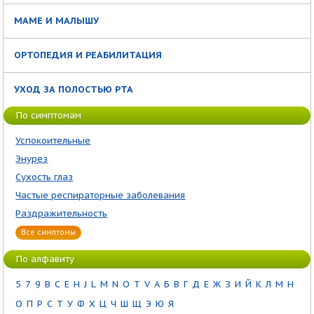
МАМЕ И МАЛЫШУ
ОРТОПЕДИЯ И РЕАБИЛИТАЦИЯ
УХОД ЗА ПОЛОСТЬЮ РТА
По симптомам
Успокоительные
Энурез
Сухость глаз
Частые респираторные заболевания
Раздражительность
Все симптомы
По алфавиту
5
7
9
B
C
E
H
J
L
M
N
O
T
V
А
Б
В
Г
Д
Е
Ж
З
И
Й
К
Л
М
Н
О
П
Р
С
Т
У
Ф
Х
Ц
Ч
Ш
Щ
Э
Ю
Я