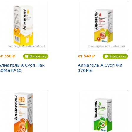
550
549
от
от
В корзину
В корзину
Алмагель А Сусп Пак
Алмагель А Сусп Фл
10Мл №10
170Мл