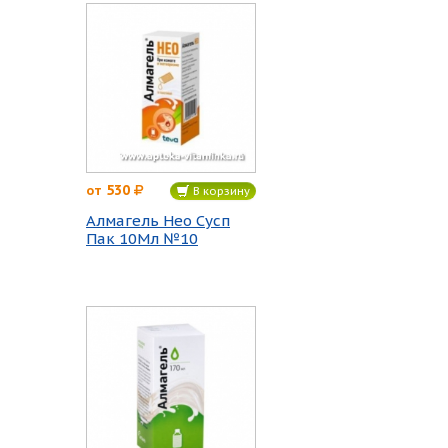
530
от
В корзину
Алмагель Нео Сусп
Пак 10Мл №10