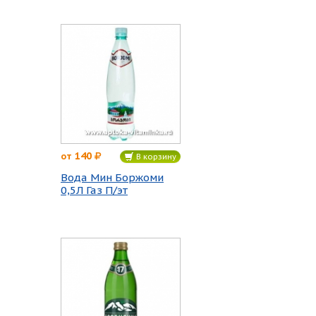
140
от
В корзину
Вода Мин Боржоми
0,5Л Газ П/эт