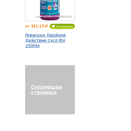
511.15
от
В корзину
Гевискон Двойное
Действие Сусп Фл
150Мл
Следующая
страница