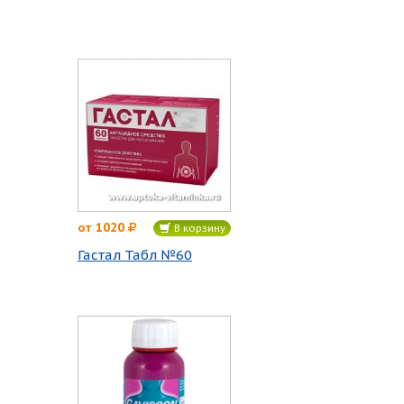
1020
от
В корзину
Гастал Табл №60