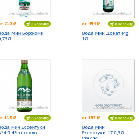
210
494
от
от
В корзину
В корзину
Вода Мин Боржоми
Вода Мин Донат Mg
0,75Л
1Л
118
152
от
от
В корзину
В корзину
Вода мин Ессентуки
Вода Мин
№4 0,45л стекло
Ессентуки-17 0,5Л
Стекло