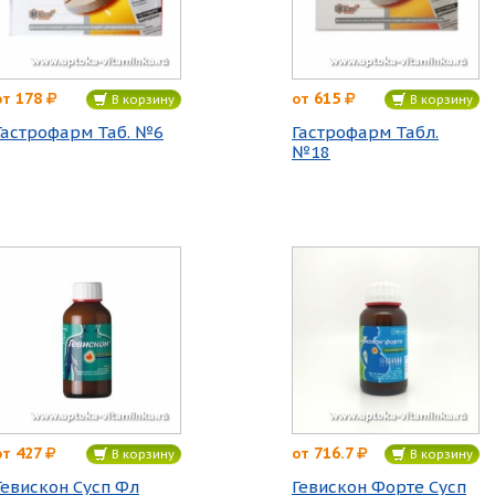
178
615
от
от
В корзину
В корзину
Гастрофарм Таб. №6
Гастрофарм Табл.
№18
427
716.7
от
от
В корзину
В корзину
Гевискон Сусп Фл
Гевискон Форте Сусп