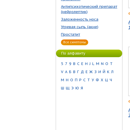
Антипсихотический препарат
(нейролептик)
Заложенность носа
Угревая сыпь (акне)
Простатит
Все симптомы
По алфавиту
5
7
9
B
C
E
H
J
L
M
N
O
T
V
А
Б
В
Г
Д
Е
Ж
З
И
Й
К
Л
М
Н
О
П
Р
С
Т
У
Ф
Х
Ц
Ч
Ш
Щ
Э
Ю
Я