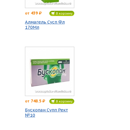
439
от
В корзину
Алмагель Сусп Фл
170Мл
748.5
от
В корзину
Бускопан Супп Рект
№10