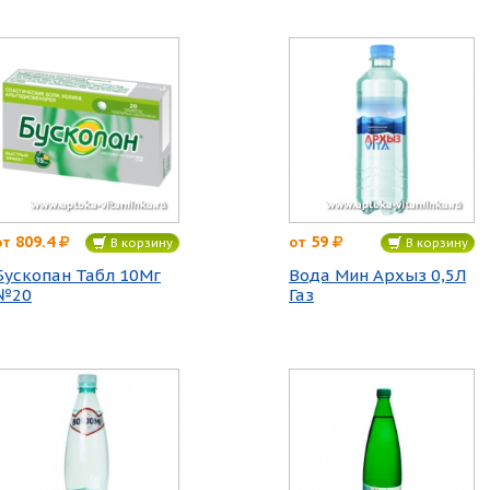
809.4
59
от
от
В корзину
В корзину
Бускопан Табл 10Мг
Вода Мин Архыз 0,5Л
№20
Газ