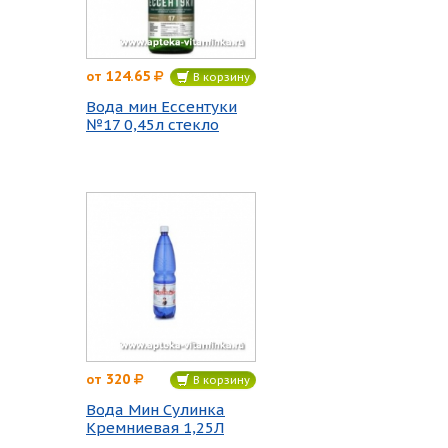
124.65
от
В корзину
Вода мин Ессентуки
№17 0,45л стекло
320
от
В корзину
Вода Мин Сулинка
Кремниевая 1,25Л