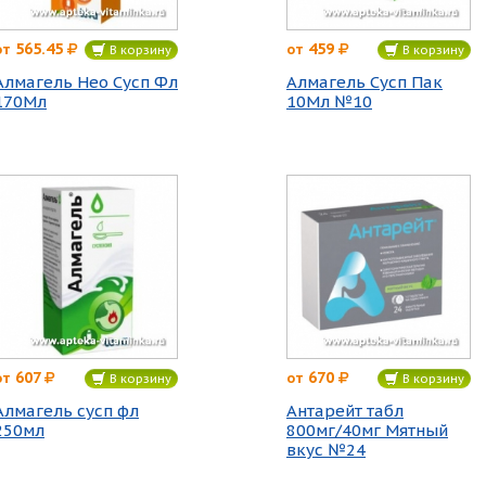
565.45
459
от
от
В корзину
В корзину
Алмагель Нео Сусп Фл
Алмагель Сусп Пак
170Мл
10Мл №10
607
670
от
от
В корзину
В корзину
Алмагель сусп фл
Антарейт табл
250мл
800мг/40мг Мятный
вкус №24