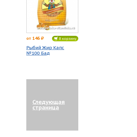
146
от
В корзину
Рыбий Жир Капс
№100 Бад
Следующая
страница