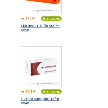
955
от
В корзину
Магнерот Табл 500Мг
№50
70.2
от
В корзину
Нитроглицерин Табл
№40