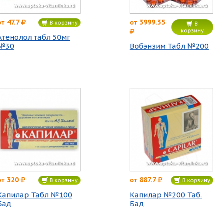
47.7
3999.35
от
от
В корзину
В
корзину
Атенолол табл 50мг
№30
Вобэнзим Табл №200
320
887.7
от
от
В корзину
В корзину
Капилар Табл №100
Капилар №200 Таб.
Бад
Бад