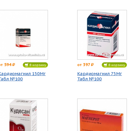
594
397
от
от
В корзину
В корзину
Кардиомагнил 150Мг
Кардиомагнил 75Мг
Табл №100
Табл №100