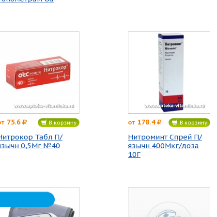
75.6
178.4
от
от
В корзину
В корзину
Нитрокор Табл П/
Нитроминт Спрей П/
язычн 0,5Мг №40
язычн 400Мкг/доза
10Г