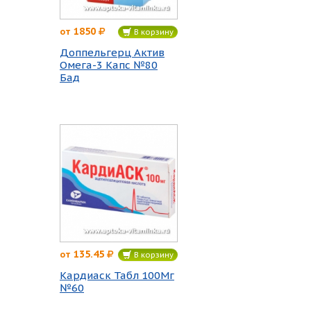
1850
от
В корзину
Доппельгерц Актив
Омега-3 Капс №80
Бад
135.45
от
В корзину
Кардиаск Табл 100Мг
№60