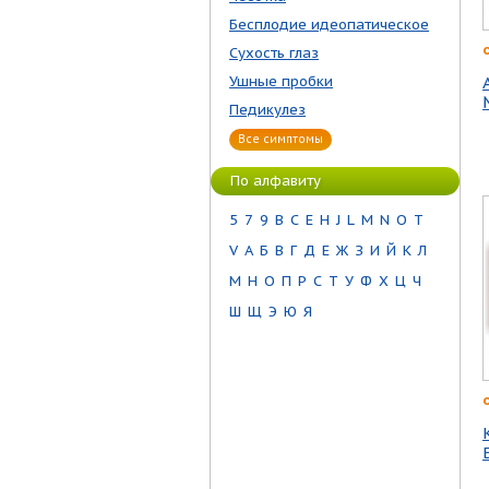
Бесплодие идеопатическое
Сухость глаз
Ушные пробки
Педикулез
Все симптомы
По алфавиту
5
7
9
B
C
E
H
J
L
M
N
O
T
V
А
Б
В
Г
Д
Е
Ж
З
И
Й
К
Л
М
Н
О
П
Р
С
Т
У
Ф
Х
Ц
Ч
Ш
Щ
Э
Ю
Я