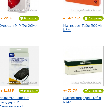
791
473.3
от
от
В корзину
В корзину
Кудесан Р-Р Фл 20Мл
Магнерот Табл 500Мг
№20
1155
72.7
от
от
В корзину
В корзину
Манжета Slim Fit
Нитроглицерин Табл
Стандарт. К
№40
Тонометрам Ua