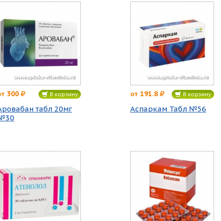
300
191.8
от
от
В корзину
В корзину
Аровабан табл 20мг
Аспаркам Табл №56
№30