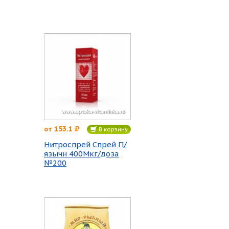
153.1
от
В корзину
Нитроспрей Спрей П/
язычн 400Мкг/доза
№200