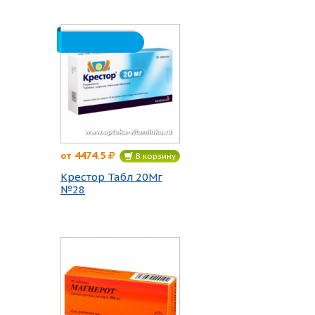
4474.5
от
В корзину
Крестор Табл 20Мг
№28