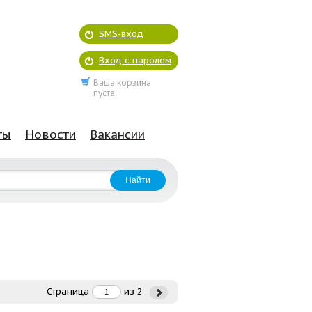
SMS-вход
Вход с паролем
Ваша корзина
пуста.
ты
Новости
Вакансии
Страница
из
2