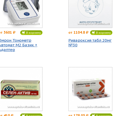
3601
1104.8
от
от
В корзину
В корзину
Омрон Тонометр
Ривароксия табл 20мг
Автомат М2 Базик +
№30
Адаптер
410
178.05
от
от
В корзину
В корзину