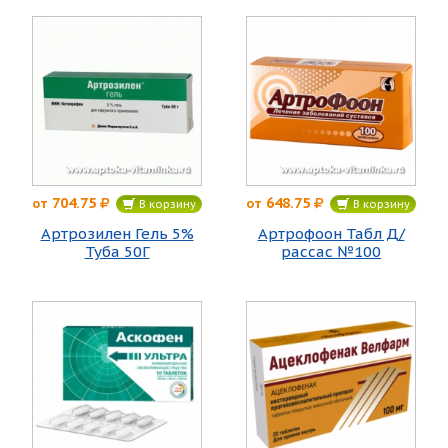
704.75
648.75
от
от
В корзину
В корзину
Артрозилен Гель 5%
Артрофоон Табл Д/
Туба 50Г
рассас №100