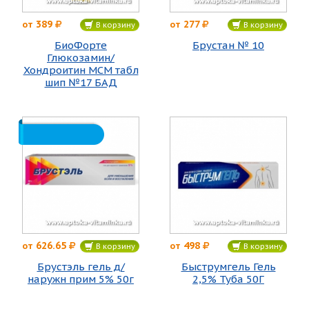
389
277
от
от
В корзину
В корзину
БиоФорте
Брустан № 10
Глюкозамин/
Хондроитин МСМ табл
шип №17 БАД
626.65
498
от
от
В корзину
В корзину
Брустэль гель д/
Быструмгель Гель
наружн прим 5% 50г
2,5% Туба 50Г