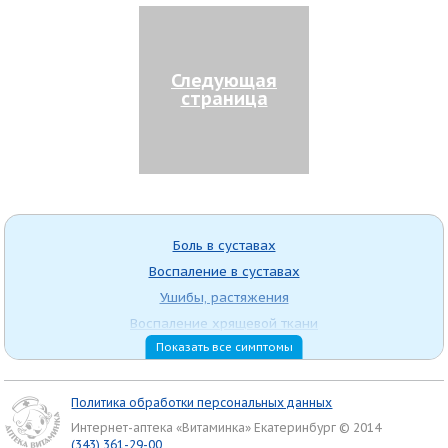
Следующая
страница
Боль в суставах
Воспаление в суставах
Ушибы, растяжения
Воспаление хрящевой ткани
Показать все симптомы
Недостаток кальция
Политика обработки персональных данных
Интернет-аптека «Витаминка» Екатеринбург © 2014
(343) 361-29-00