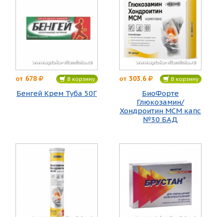
678
303.6
от
от
В корзину
В корзину
Бенгей Крем Туба 50Г
БиоФорте
Глюкозамин/
Хондроитин МСМ капс
№30 БАД