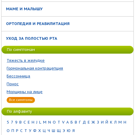
МАМЕ И МАЛЫШУ
ОРТОПЕДИЯ И РЕАБИЛИТАЦИЯ
УХОД ЗА ПОЛОСТЬЮ РТА
По симптомам
Тяжесть в желудке
Гормональная контрацепция
Бессонница
Понос
Морщины на лице
Все симптомы
По алфавиту
5
7
9
B
C
E
H
J
L
M
N
O
T
V
А
Б
В
Г
Д
Е
Ж
З
И
Й
К
Л
М
Н
О
П
Р
С
Т
У
Ф
Х
Ц
Ч
Ш
Щ
Э
Ю
Я