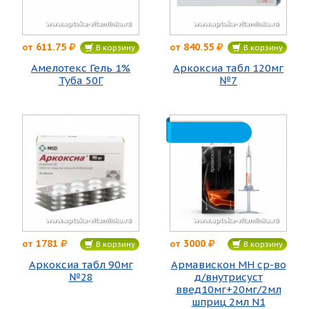
611.75
840.55
от
от
В корзину
В корзину
Амелотекс Гель 1%
Аркоксиа табл 120мг
Туба 50Г
№7
1781
3000
от
от
В корзину
В корзину
Аркоксиа табл 90мг
Армавискон МН ср-во
№28
д/внутрисуст
введ10мг+20мг/2мл
шприц 2мл N1