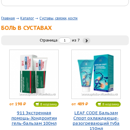
Главная
Каталог
Суставы, связки, кости
БОЛЬ В СУСТАВАХ
Страница
из
7
198
489
от
от
В корзину
В корзину
911 Экстренная
LEAF CODE Бальзам
помощь-Хондроитин
Спорт охлаждающе-
гель-бальзам 100мл
разогревающий туба
150мл