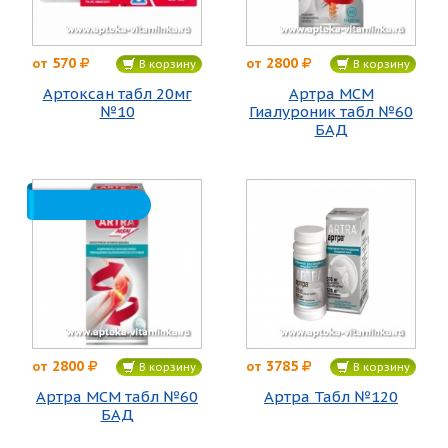
570
2800
от
от
В корзину
В корзину
Артоксан табл 20мг
Артра МСМ
№10
Гиалуроник табл №60
БАД
2800
3785
от
от
В корзину
В корзину
Артра МСМ табл №60
Артра Табл №120
БАД