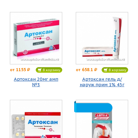
1155
658.1
от
от
В корзину
В корзину
Артоксан 20мг амп
Артоксан гель д/
№3
наруж прим 1% 45г