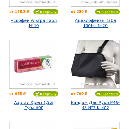
178.2
280
от
от
В корзину
В корзину
Аскофен Ультра Табл
Ацеклофенак Табл
№10
100Мг №20
658
760
от
от
В корзину
В корзину
Аэртал Крем 1,5%
Бандаж Для Руки Р46-
Туба 60Г
48 №2 К-402