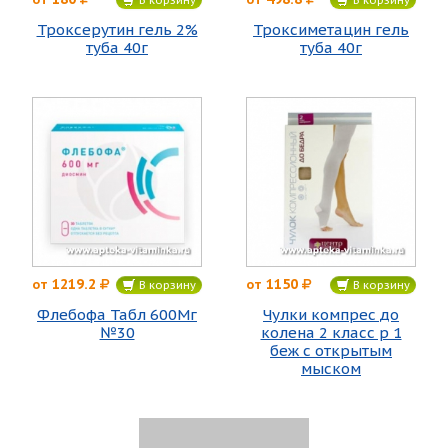
Троксерутин гель 2%
Троксиметацин гель
туба 40г
туба 40г
1219.2
1150
от
от
В корзину
В корзину
Флебофа Табл 600Мг
Чулки компрес до
№30
колена 2 класс р 1
беж с открытым
мыском