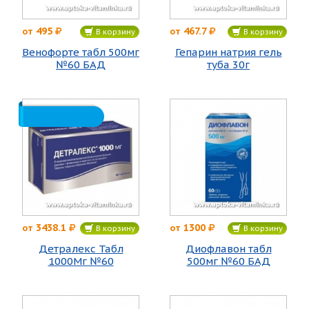
495
467.7
от
от
В корзину
В корзину
Венофорте табл 500мг
Гепарин натрия гель
№60 БАД
туба 30г
3438.1
1300
от
от
В корзину
В корзину
Детралекс Табл
Диофлавон табл
1000Мг №60
500мг №60 БАД