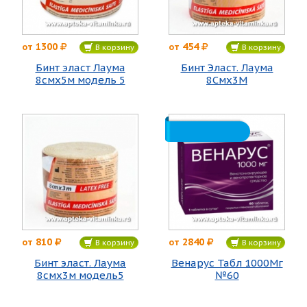
1300
454
от
от
В корзину
В корзину
Бинт эласт Лаума
Бинт Эласт. Лаума
8смх5м модель 5
8Смх3М
810
2840
от
от
В корзину
В корзину
Бинт эласт. Лаума
Венарус Табл 1000Мг
8смх3м модель5
№60