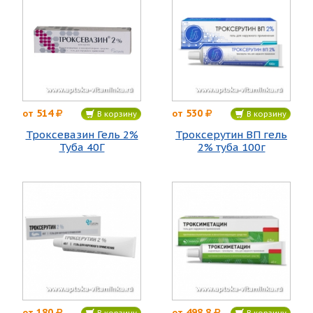
514
530
от
от
В корзину
В корзину
Троксевазин Гель 2%
Троксерутин ВП гель
Туба 40Г
2% туба 100г
180
498.8
от
от
В корзину
В корзину