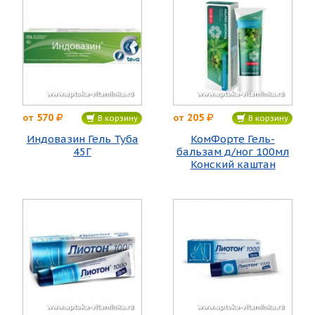
570
205
от
от
В корзину
В корзину
Индовазин Гель Туба
КомФорте Гель-
45Г
бальзам д/ног 100мл
Конский каштан