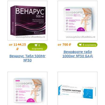
1144.25
700
от
от
В корзину
В
корзину
Венофорте табл
Венарус Табл 500Мг
1000мг №30 БАД
№30