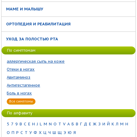
МАМЕ И МАЛЫШУ
ОРТОПЕДИЯ И РЕАБИЛИТАЦИЯ
УХОД ЗА ПОЛОСТЬЮ РТА
По симптомам
аллергическая сыпь на коже
Отеки в ногах
Авитаминоз
Антигестагенное
Боль в ногах
Все симптомы
По алфавиту
5
7
9
B
C
E
H
J
L
M
N
O
T
V
А
Б
В
Г
Д
Е
Ж
З
И
Й
К
Л
М
Н
О
П
Р
С
Т
У
Ф
Х
Ц
Ч
Ш
Щ
Э
Ю
Я