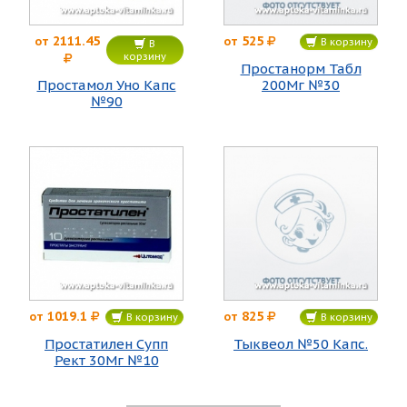
2111.45
525
от
от
В корзину
В
корзину
Простанорм Табл
Простамол Уно Капс
200Мг №30
№90
1019.1
825
от
от
В корзину
В корзину
Простатилен Супп
Тыквеол №50 Капс.
Рект 30Мг №10