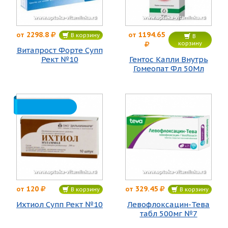
2298.8
1194.65
от
от
В корзину
В
корзину
Витапрост Форте Супп
Рект №10
Гентос Капли Внутрь
Гомеопат Фл 50Мл
120
329.45
от
от
В корзину
В корзину
Ихтиол Супп Рект №10
Левофлоксацин-Тева
табл 500мг №7