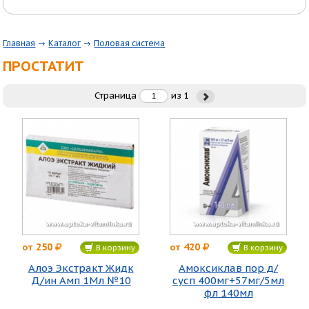
Главная
Каталог
Половая система
ПРОСТАТИТ
Страница
из
1
250
420
от
от
В корзину
В корзину
Алоэ Экстракт Жидк
Амоксиклав пор д/
Д/ин Амп 1Мл №10
сусп 400мг+57мг/5мл
фл 140мл