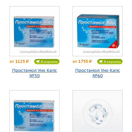
1125
1755
от
от
В корзину
В корзину
Простамол Уно Капс
Простамол Уно Капс
№30
№60