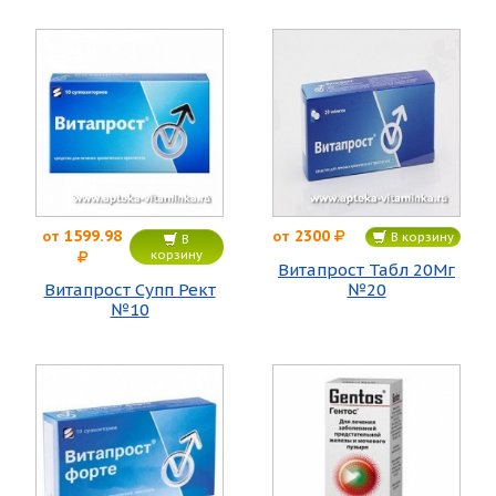
1599.98
2300
от
от
В корзину
В
корзину
Витапрост Табл 20Мг
Витапрост Супп Рект
№20
№10