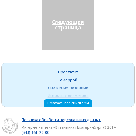
Следующая
страница
Простатит
Геморрой
Снижение потенции
Интимная косметика
Показать все симптомы
Боли менструальные
Молочница
Фолликулостимулирующие средства
Политика обработки персональных данных
Антигестагенное
Интернет-аптека «Витаминка» Екатеринбург © 2014
(343) 361-29-00
Качество спермы