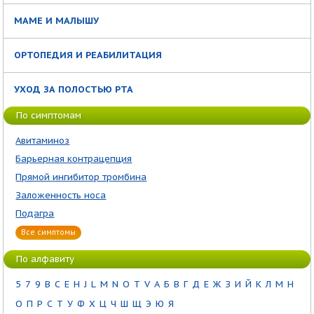
МАМЕ И МАЛЫШУ
ОРТОПЕДИЯ И РЕАБИЛИТАЦИЯ
УХОД ЗА ПОЛОСТЬЮ РТА
По симптомам
Авитаминоз
Барьерная контрацепция
Прямой ингибитор тромбина
Заложенность носа
Подагра
Все симптомы
По алфавиту
5
7
9
B
C
E
H
J
L
M
N
O
T
V
А
Б
В
Г
Д
Е
Ж
З
И
Й
К
Л
М
Н
О
П
Р
С
Т
У
Ф
Х
Ц
Ч
Ш
Щ
Э
Ю
Я