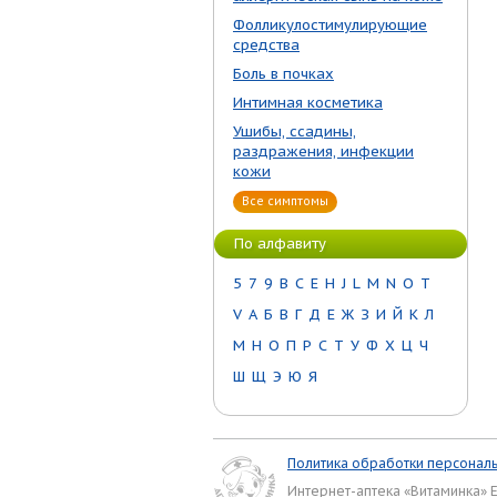
Фолликулостимулирующие
средства
Боль в почках
Интимная косметика
Ушибы, ссадины,
раздражения, инфекции
кожи
Все симптомы
По алфавиту
5
7
9
B
C
E
H
J
L
M
N
O
T
V
А
Б
В
Г
Д
Е
Ж
З
И
Й
К
Л
М
Н
О
П
Р
С
Т
У
Ф
Х
Ц
Ч
Ш
Щ
Э
Ю
Я
Политика обработки персонал
Интернет-аптека «Витаминка» 