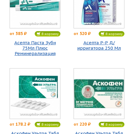
385
520
от
от
В корзину
В корзину
Асепта Паста Зубн
Асепта Р-Р Д/
75Мл Плюс
ирригатора 250 Мл
Реминерализация
178.2
220
от
от
В корзину
В корзину
Аскофен Ультра Табл
Аскофен Ультра Табл