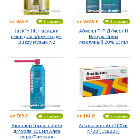
835
938.8
от
от
В корзину
В корзину
Jack`n`Jill Насадки
Абисил Р-Р Д/мест И
смен для з/щетки дет
Наруж Прим
Buzzy музык N2
Масляный 20% 15Мл
769
181
от
от
В корзину
В корзину
Аквалор Горло спрей
Анальгин табл 500мг
д/горла 150мл Алоэ
№20 (…18225)
вера/Римская