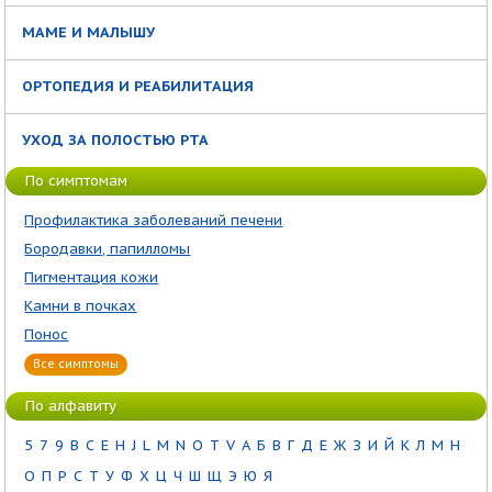
МАМЕ И МАЛЫШУ
ОРТОПЕДИЯ И РЕАБИЛИТАЦИЯ
УХОД ЗА ПОЛОСТЬЮ РТА
По симптомам
Профилактика заболеваний печени
Бородавки, папилломы
Пигментация кожи
Камни в почках
Понос
Все симптомы
По алфавиту
5
7
9
B
C
E
H
J
L
M
N
O
T
V
А
Б
В
Г
Д
Е
Ж
З
И
Й
К
Л
М
Н
О
П
Р
С
Т
У
Ф
Х
Ц
Ч
Ш
Щ
Э
Ю
Я