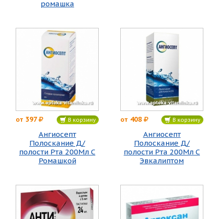
ромашка
397
408
от
от
В корзину
В корзину
Ангиосепт
Ангиосепт
Полоскание Д/
Полоскание Д/
полости Рта 200Мл С
полости Рта 200Мл С
Ромашкой
Эвкалиптом