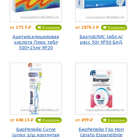
175.5
1876.2
от
от
В корзину
В корзину
Ацетилсалициловая
БактоБЛИС табл д/
кислота Плюс табл
расс 30г №30 БАД
500+25мг №20
640.15
899
от
от
В корзину
В корзину
БиоРепейр Curve
БиоРепейр Filo Non
Junior з/щ изогнутая
Cerato Espandibile