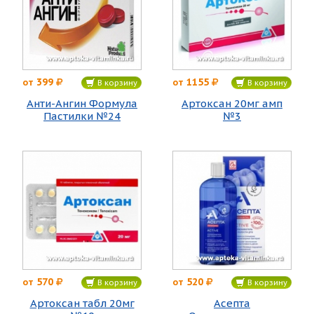
399
1155
от
от
В корзину
В корзину
Анти-Ангин Формула
Артоксан 20мг амп
Пастилки №24
№3
570
520
от
от
В корзину
В корзину
Артоксан табл 20мг
Асепта