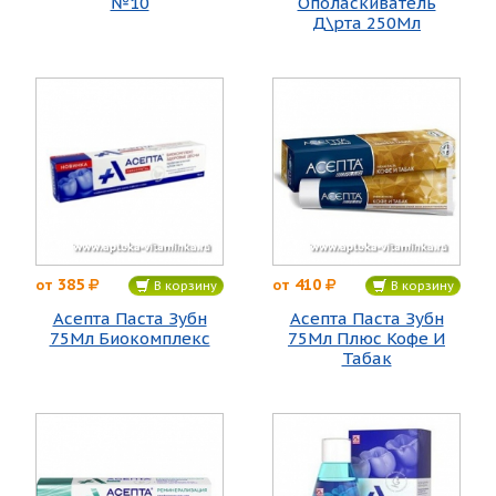
№10
Ополаскиватель
Д\рта 250Мл
385
410
от
от
В корзину
В корзину
Асепта Паста Зубн
Асепта Паста Зубн
75Мл Биокомплекс
75Мл Плюс Кофе И
Табак