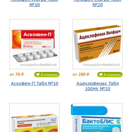
№10
№20
76
280
от
от
В корзину
В корзину
Аскофен-П Табл №10
Ацеклофенак Табл
100Мг №20