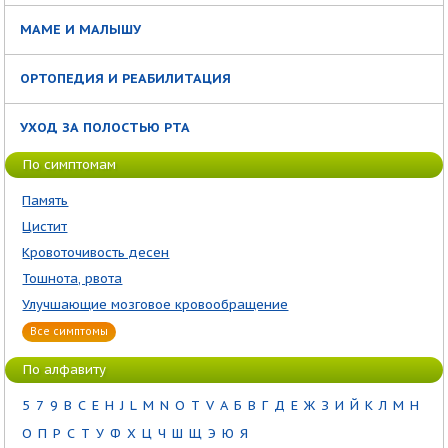
МАМЕ И МАЛЫШУ
ОРТОПЕДИЯ И РЕАБИЛИТАЦИЯ
УХОД ЗА ПОЛОСТЬЮ РТА
По симптомам
Память
Цистит
Кровоточивость десен
Тошнота, рвота
Улучшающие мозговое кровообращение
Все симптомы
По алфавиту
5
7
9
B
C
E
H
J
L
M
N
O
T
V
А
Б
В
Г
Д
Е
Ж
З
И
Й
К
Л
М
Н
О
П
Р
С
Т
У
Ф
Х
Ц
Ч
Ш
Щ
Э
Ю
Я