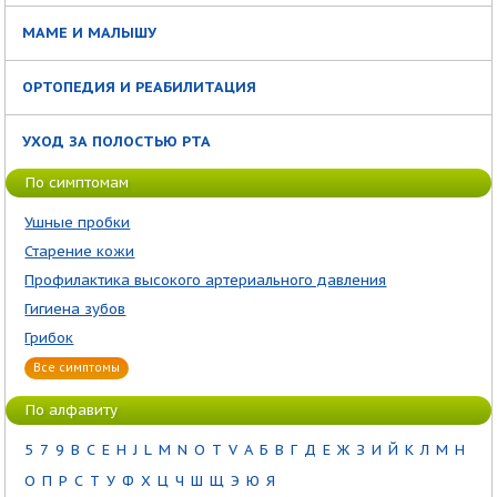
МАМЕ И МАЛЫШУ
ОРТОПЕДИЯ И РЕАБИЛИТАЦИЯ
УХОД ЗА ПОЛОСТЬЮ РТА
По симптомам
Ушные пробки
Старение кожи
Профилактика высокого артериального давления
Гигиена зубов
Грибок
Все симптомы
По алфавиту
5
7
9
B
C
E
H
J
L
M
N
O
T
V
А
Б
В
Г
Д
Е
Ж
З
И
Й
К
Л
М
Н
О
П
Р
С
Т
У
Ф
Х
Ц
Ч
Ш
Щ
Э
Ю
Я