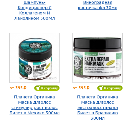
Шампунь-
Виноградная
Кондиционер С
косточка фл 30мл
Коллагеном И
Ланолином 500Мл
395
395
от
от
В корзину
В корзину
Планета Органика
Планета Органика
Маска д/волос
Маска д/волос
стимулир рост волос
экстравосстанавл
Билет в Мехико 300мл
Билет в Бразилию
300мл