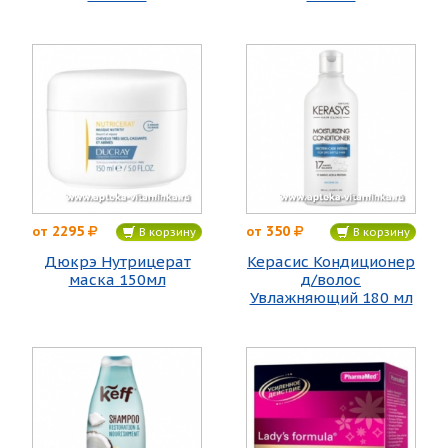
2295
350
от
от
В корзину
В корзину
Дюкрэ Нутрицерат
Керасис Кондиционер
маска 150мл
д/волос
Увлажняющий 180 мл