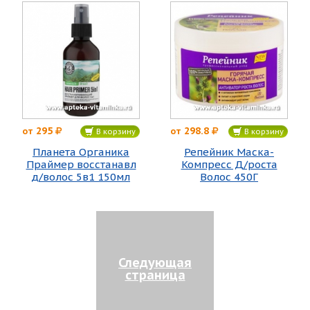
295
298.8
от
от
В корзину
В корзину
Планета Органика
Репейник Маска-
Праймер восстанавл
Компресс Д/роста
д/волос 5в1 150мл
Волос 450Г
Следующая
страница