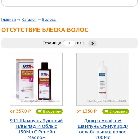
Главная
Каталог
Волосы
ОТСУТСТВИЕ БЛЕСКА ВОЛОС
Страница
из
1
357.8
1350
от
от
В корзину
В корзину
911 Шампунь Луковый
Дюкрэ Анафаз+
П/выпад И Облыс
Шампунь Стимулир.д/
150Мл С Репейн
ослабл.выпад.волос
Маслом
200Мл