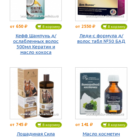
650
2550
от
от
В корзину
В корзину
Кефф Шампунь д/
Леди-с формула д/
ослабленных волос
волос табл №30 БАД
500мл Кератин и
масло кокоса
745
141
от
от
В корзину
В корзину
Лошадиная Сила
Масло косметич