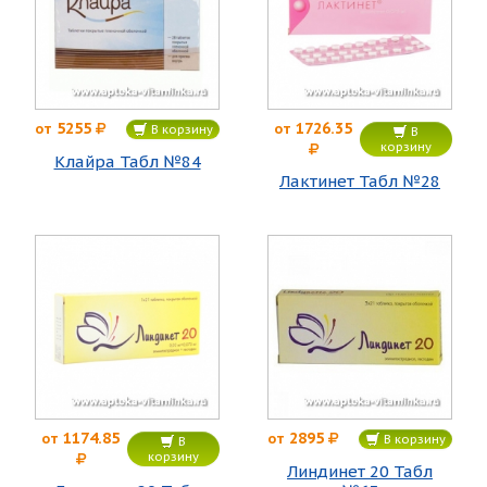
5255
1726.35
от
от
В корзину
В
корзину
Клайра Табл №84
Лактинет Табл №28
1174.85
2895
от
от
В корзину
В
корзину
Линдинет 20 Табл