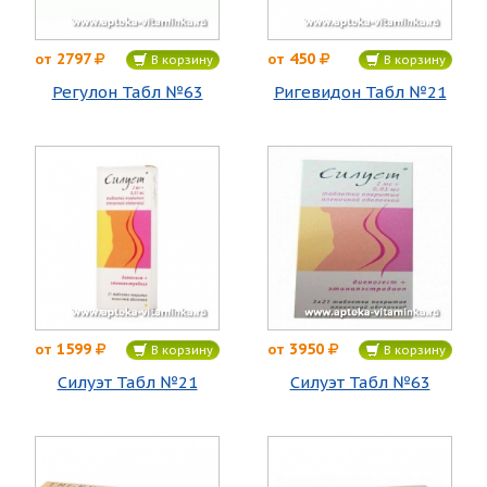
2797
450
от
от
В корзину
В корзину
Регулон Табл №63
Ригевидон Табл №21
1599
3950
от
от
В корзину
В корзину
Силуэт Табл №21
Силуэт Табл №63