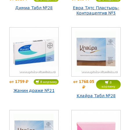
Димиа Табл №28
Евра Тдтс Пластырь-
Контрацептив №3
1759
1768.05
от
от
В корзину
В
корзину
Жанин драже №21
Клайра Табл №28