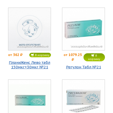
362
1079.25
от
от
В корзину
В
корзину
ПланиЖенс Лево табл
150мкг+30мкг №21
Регулон Табл №21