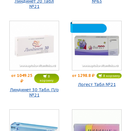
Линдинет 20 Табл
№63
№21
1049.25
1298.8
от
от
В корзину
В
корзину
Логест Табл №21
Линдинет 30 Табл. П/о
№21