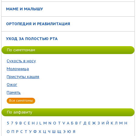
МАМЕ И МАЛЫШУ
ОРТОПЕДИЯ И РЕАБИЛИТАЦИЯ
УХОД ЗА ПОЛОСТЬЮ РТА
По симптомам
Сухость в носу
Молочница
Приступы кашля
Ожог
Память
Все симптомы
По алфавиту
5
7
9
B
C
E
H
J
L
M
N
O
T
V
А
Б
В
Г
Д
Е
Ж
З
И
Й
К
Л
М
Н
О
П
Р
С
Т
У
Ф
Х
Ц
Ч
Ш
Щ
Э
Ю
Я