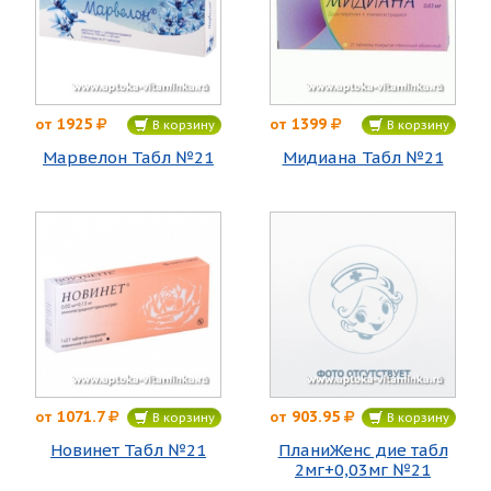
1925
1399
от
от
В корзину
В корзину
Марвелон Табл №21
Мидиана Табл №21
1071.7
903.95
от
от
В корзину
В корзину
Новинет Табл №21
ПланиЖенс дие табл
2мг+0,03мг №21