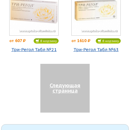
607
1610
от
от
В корзину
В корзину
Три-Регол Табл №21
Три-Регол Табл №63
Следующая
страница