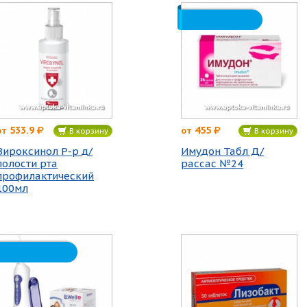
533.9
455
от
от
В корзину
В корзину
Вироксинол Р-р д/
Имудон Табл Д/
полости рта
рассас №24
профилактический
100мл