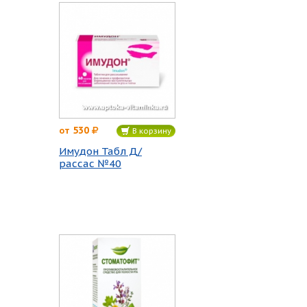
530
от
В корзину
Имудон Табл Д/
рассас №40