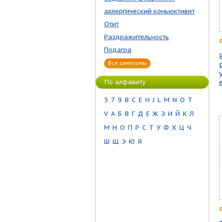
аллергический коньюктивит
Отит
Раздражительность
Подагра
Все симптомы
По алфавиту
5
7
9
B
C
E
H
J
L
M
N
O
T
V
А
Б
В
Г
Д
Е
Ж
З
И
Й
К
Л
М
Н
О
П
Р
С
Т
У
Ф
Х
Ц
Ч
Ш
Щ
Э
Ю
Я