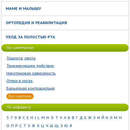
МАМЕ И МАЛЫШУ
ОРТОПЕДИЯ И РЕАБИЛИТАЦИЯ
УХОД ЗА ПОЛОСТЬЮ РТА
По симптомам
Тошнота, рвота
Тонизирующее действие
Никотиновая зависимость
Отеки в ногах
Барьерная контрацепция
Все симптомы
По алфавиту
5
7
9
B
C
E
H
J
L
M
N
O
T
V
А
Б
В
Г
Д
Е
Ж
З
И
Й
К
Л
М
Н
О
П
Р
С
Т
У
Ф
Х
Ц
Ч
Ш
Щ
Э
Ю
Я