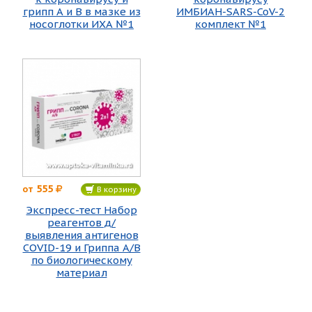
грипп А и В в мазке из
ИМБИАН-SARS-CoV-2
носоглотки ИХА №1
комплект №1
555
от
В корзину
Экспресс-тест Набор
реагентов д/
выявления антигенов
COVID-19 и Гриппа A/B
по биологическому
материал