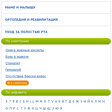
МАМЕ И МАЛЫШУ
ОРТОПЕДИЯ И РЕАБИЛИТАЦИЯ
УХОД ЗА ПОЛОСТЬЮ РТА
По симптомам
Омега жирные кислоты
Боль в животе
Стоматит
Геморрой
Отсутствие блеска волос
Все симптомы
По алфавиту
5
7
9
B
C
E
H
J
L
M
N
O
T
V
А
Б
В
Г
Д
Е
Ж
З
И
Й
К
Л
М
Н
О
П
Р
С
Т
У
Ф
Х
Ц
Ч
Ш
Щ
Э
Ю
Я