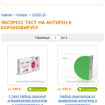
Главная
Каталог
COVID-19
ЭКСПРЕСС ТЕСТ НА АНТИГЕН К
КОРОНОВИРУСУ
Страница
из
1
540
395
от
от
В корзину
В корзину
C-test Набор реагент
Набор реагентов д/
д/выявления антигена
выявления антигена к
к коронавирусу и
коронавирусу