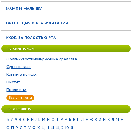
МАМЕ И МАЛЫШУ
ОРТОПЕДИЯ И РЕАБИЛИТАЦИЯ
УХОД ЗА ПОЛОСТЬЮ РТА
По симптомам
Фолликулостимулирующие средства
Сухость глаз
Камни в почках
Цистит
Пролежни
Все симптомы
По алфавиту
5
7
9
B
C
E
H
J
L
M
N
O
T
V
А
Б
В
Г
Д
Е
Ж
З
И
Й
К
Л
М
Н
О
П
Р
С
Т
У
Ф
Х
Ц
Ч
Ш
Щ
Э
Ю
Я