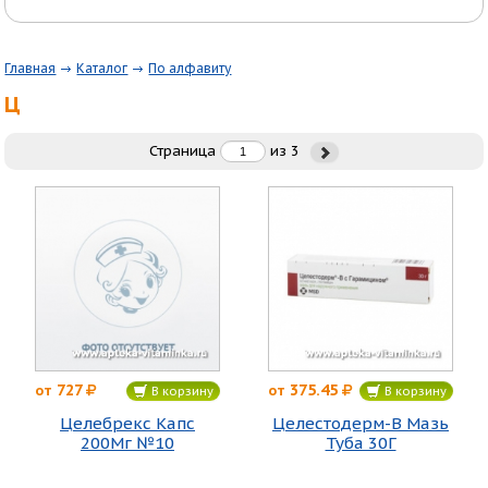
Главная
Каталог
По алфавиту
Ц
Страница
из
3
727
375.45
от
от
В корзину
В корзину
Целебрекс Капс
Целестодерм-В Мазь
200Мг №10
Туба 30Г