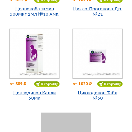
Цианокобаламин
Цикло-Прогинова Др.
500Мкг 1Мл №10 Амп.
№21
889
1020
от
от
В корзину
В корзину
Циклодинон Капли
Циклодинон Табл
50Мл
№30