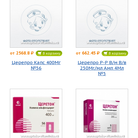
2568.8
662.45
от
от
В корзину
В корзину
Церепро Капс 400Мг
Церепро Р-Р В/м В/в
№56
250Мг/мл Амп 4Мл
№5