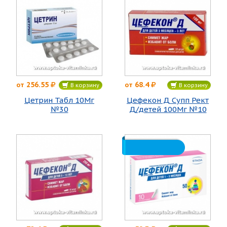
256.55
68.4
от
от
В корзину
В корзину
Цетрин Табл 10Мг
Цефекон Д Супп Рект
№30
Д/детей 100Мг №10