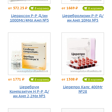
572.25
1669
от
от
В корзину
В корзину
Цераксон Р-Р Д/ин
Церебролизин Р-Р Д/
1000Мг/4Мл Амп №5
ин Амп 10Мл №5
1771
1308
от
от
В корзину
В корзину
Церебрум
Церепро Капс 400Мг
Композитум Н Р-Р Д/
№28
ин Амп 2,2Мл №5