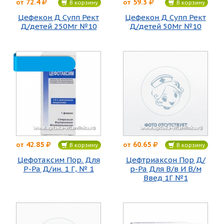
72.4
59.3
от
от
В корзину
В корзину
Цефекон Д Супп Рект
Цефекон Д Супп Рект
Д/детей 250Мг №10
Д/детей 50Мг №10
42.85
60.65
от
от
В корзину
В корзину
Цефотаксим Пор. Для
Цефтриаксон Пор Д/
Р-Ра Д/ин. 1 Г, № 1
р-Ра Для В/в И В/м
Введ 1Г №1