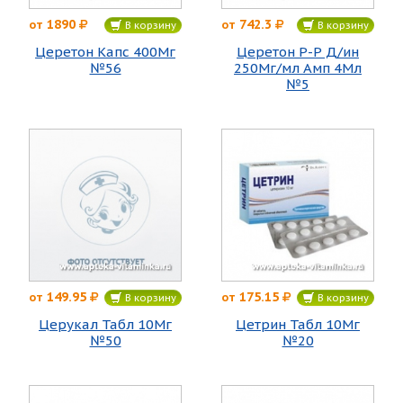
1890
742.3
от
от
В корзину
В корзину
Церетон Капс 400Мг
Церетон Р-Р Д/ин
№56
250Мг/мл Амп 4Мл
№5
149.95
175.15
от
от
В корзину
В корзину
Церукал Табл 10Мг
Цетрин Табл 10Мг
№50
№20