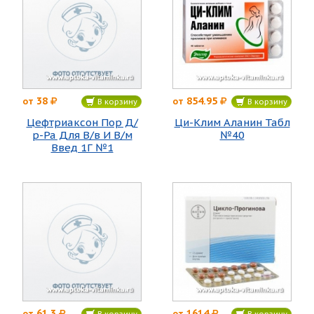
38
854.95
от
от
В корзину
В корзину
Цефтриаксон Пор Д/
Ци-Клим Аланин Табл
р-Ра Для В/в И В/м
№40
Введ 1Г №1
61.3
1614
от
от
В корзину
В корзину