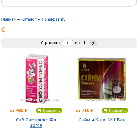
Главная
Каталог
По алфавиту
С
Страница
из
11
481
710
от
от
В корзину
В корзину
Саб Симплекс Фл
Саймы Капс №1 Бад
30Мл