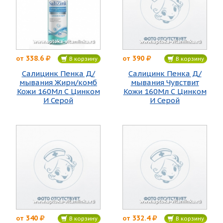
338.6
390
от
от
В корзину
В корзину
Салицинк Пенка Д/
Салицинк Пенка Д/
мывания Жирн/комб
мывания Чувствит
Кожи 160Мл С Цинком
Кожи 160Мл С Цинком
И Серой
И Серой
340
332.4
от
от
В корзину
В корзину