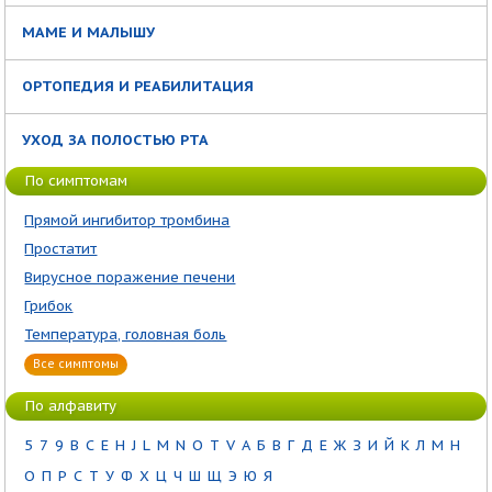
МАМЕ И МАЛЫШУ
ОРТОПЕДИЯ И РЕАБИЛИТАЦИЯ
УХОД ЗА ПОЛОСТЬЮ РТА
По симптомам
Прямой ингибитор тромбина
Простатит
Вирусное поражение печени
Грибок
Температура, головная боль
Все симптомы
По алфавиту
5
7
9
B
C
E
H
J
L
M
N
O
T
V
А
Б
В
Г
Д
Е
Ж
З
И
Й
К
Л
М
Н
О
П
Р
С
Т
У
Ф
Х
Ц
Ч
Ш
Щ
Э
Ю
Я