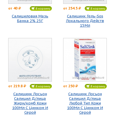
40
254.5
от
от
В корзину
В корзину
Салициловая Мазь
Салицинк Гель-Sos
Банка 2% 25Г
Локального Действ
15Мл
219.8
250
от
от
В корзину
В корзину
Салицинк Лосьон
Салицинк Лосьон
Салицил Д/лица
Салицил Д/лица
Жирн/комб Кожи
Любой Тип Кожи
100Мл С Цинком И
100Мл С Цинком И
Серой
Серой