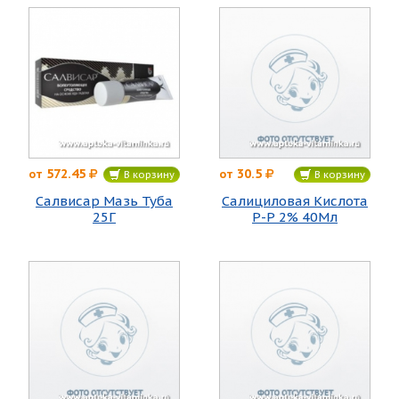
572.45
30.5
от
от
В корзину
В корзину
Салвисар Мазь Туба
Салициловая Кислота
25Г
Р-Р 2% 40Мл