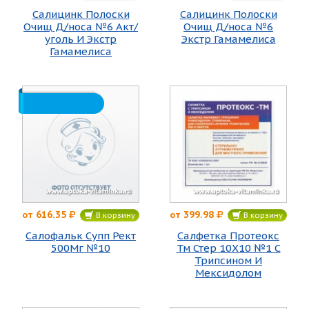
Салицинк Полоски
Салицинк Полоски
Очищ Д/носа №6 Акт/
Очищ Д/носа №6
уголь И Экстр
Экстр Гамамелиса
Гамамелиса
616.35
399.98
от
от
В корзину
В корзину
Салофальк Супп Рект
Салфетка Протеокс
500Мг №10
Тм Стер 10Х10 №1 С
Трипсином И
Мексидолом