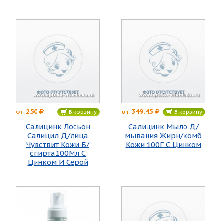
250
349.45
от
от
В корзину
В корзину
Салицинк Лосьон
Салицинк Мыло Д/
Салицил Д/лица
мывания Жирн/комб
Чувствит Кожи Б/
Кожи 100Г С Цинком
спирта100Мл С
Цинком И Серой