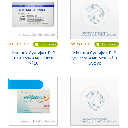
103.2
211.2
от
от
В корзину
В корзину
Магния Сульфат Р-Р
Магния Сульфат Р-Р
В/в 25% Амп 10Мл
В/в 25% Амп 5Мл №10
№10
Буфус