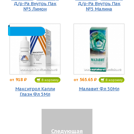
Д/р-Ра Внутрь Пак
Д/р-Ра Внутрь Пак
№5 Лимон
№5 Малина
918
565.65
от
от
В корзину
В корзину
Макситрол Капли
Малавит Фл 50Мл
Глазн Фл 5Мл
Следующая