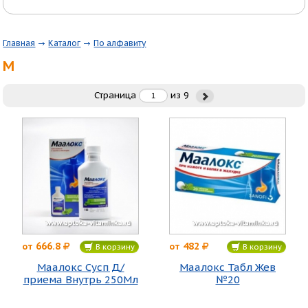
Главная
Каталог
По алфавиту
М
Страница
из
9
666.8
482
от
от
В корзину
В корзину
Маалокс Сусп Д/
Маалокс Табл Жев
приема Внутрь 250Мл
№20