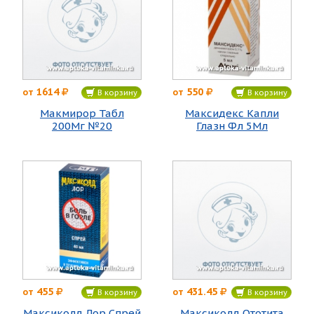
1614
550
от
от
В корзину
В корзину
Макмирор Табл
Максидекс Капли
200Мг №20
Глазн Фл 5Мл
455
431.45
от
от
В корзину
В корзину
Максиколд Лор Спрей
Максиколд Ототита