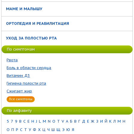
МАМЕ И МАЛЫШУ
ОРТОПЕДИЯ И РЕАБИЛИТАЦИЯ
УХОД ЗА ПОЛОСТЬЮ РТА
По симптомам
Рвота
Боль в области сердца
Витамин Д3
Гигиена полости рта
Сжигает жир
Все симптомы
По алфавиту
5
7
9
B
C
E
H
J
L
M
N
O
T
V
А
Б
В
Г
Д
Е
Ж
З
И
Й
К
Л
М
Н
О
П
Р
С
Т
У
Ф
Х
Ц
Ч
Ш
Щ
Э
Ю
Я