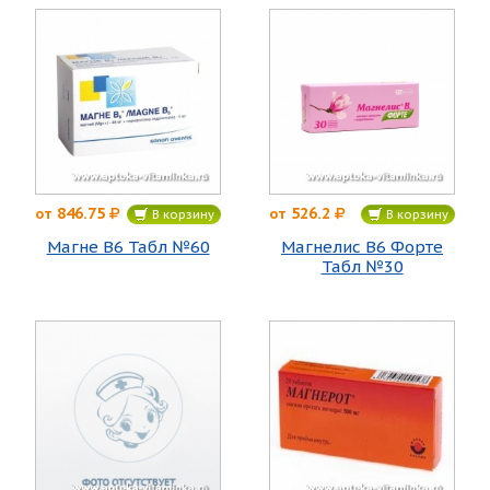
846.75
526.2
от
от
В корзину
В корзину
Магне B6 Табл №60
Магнелис В6 Форте
Табл №30