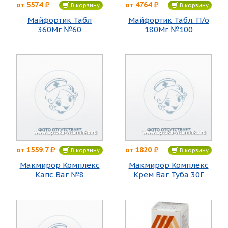
5574
4764
от
от
В корзину
В корзину
Майфортик Табл
Майфортик Табл. П/о
360Мг №60
180Мг №100
1559.7
1820
от
от
В корзину
В корзину
Макмирор Комплекс
Макмирор Комплекс
Капс Ваг №8
Крем Ваг Туба 30Г