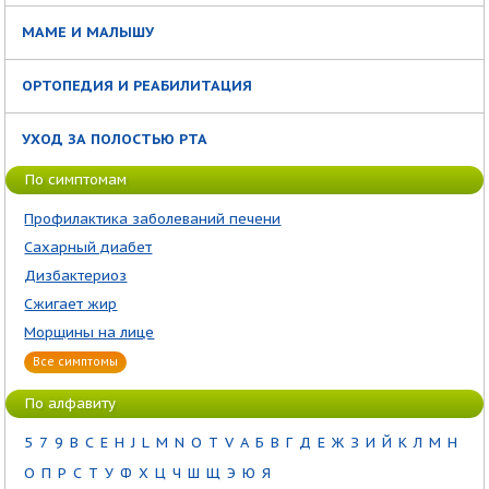
МАМЕ И МАЛЫШУ
ОРТОПЕДИЯ И РЕАБИЛИТАЦИЯ
УХОД ЗА ПОЛОСТЬЮ РТА
По симптомам
Профилактика заболеваний печени
Сахарный диабет
Дизбактериоз
Сжигает жир
Морщины на лице
Все симптомы
По алфавиту
5
7
9
B
C
E
H
J
L
M
N
O
T
V
А
Б
В
Г
Д
Е
Ж
З
И
Й
К
Л
М
Н
О
П
Р
С
Т
У
Ф
Х
Ц
Ч
Ш
Щ
Э
Ю
Я