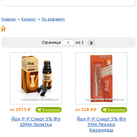
Главная
Каталог
По алфавиту
Й
Страница
из
1
137.5
218.4
от
от
В корзину
В корзину
Йод Р-Р Спирт 5% Фл
Йод Р-Р Спирт 5% Фл
10Мл Лопатка
5Мл Леккер
Карандаш