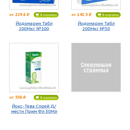
229.6
142.5
от
от
В корзину
В корзину
Йодомарин Табл
Йодомарин Табл
200Мкг №100
200Мкг №50
Следующая
страница
556
от
В корзину
Йокс-Тева Спрей Д/
местн Прим Фл 30Мл