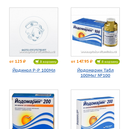
125
147.95
от
от
В корзину
В корзину
Йодинол Р-Р 100Мл
Йодомарин Табл
100Мкг №100