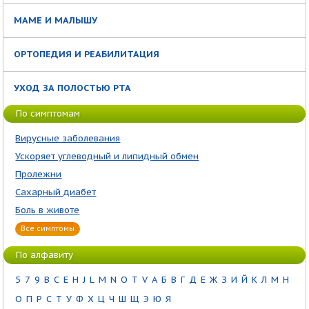
МАМЕ И МАЛЫШУ
ОРТОПЕДИЯ И РЕАБИЛИТАЦИЯ
УХОД ЗА ПОЛОСТЬЮ РТА
По симптомам
Вирусные заболевания
Ускоряет углеводный и липидный обмен
Пролежни
Сахарный диабет
Боль в животе
Все симптомы
По алфавиту
5
7
9
B
C
E
H
J
L
M
N
O
T
V
А
Б
В
Г
Д
Е
Ж
З
И
Й
К
Л
М
Н
О
П
Р
С
Т
У
Ф
Х
Ц
Ч
Ш
Щ
Э
Ю
Я