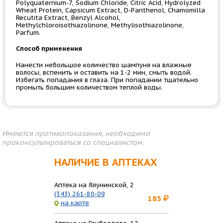
Polyquaternium-7, Sodium Chloride, Citric Acid, Hydrolyzed
Wheat Protein, Capsicum Extract, D-Panthenol, Chamomilla
Recutita Extract, Benzyl Alcohol,
Methylchloroisothiazolinonе, Methylisothiazolinone,
Parfum.
Способ применения
Нанести небольшое количество шампуня на влажные
волосы, вспенить и оставить на 1-2 мин, смыть водой.
Избегать попадания в глаза. При попадании тщательно
промыть большим количеством теплой воды.
Имеются противопоказания, необходимо
проконсультироваться со специалистом.
НАЛИЧИЕ В АПТЕКАХ
Аптека на Ялунинской, 2
(343) 261-80-09
185
на карте