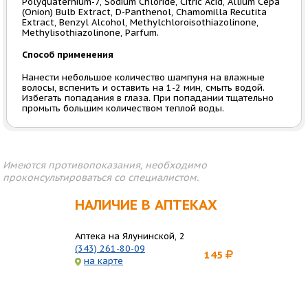
Polyquaternium-7, Sodium Chloride, Citric Acid, Allium Cepa
(Onion) Bulb Extract, D-Panthenol, Chamomilla Recutita
Extract, Benzyl Alcohol, Methylchloroisothiazolinonе,
Methylisothiazolinone, Parfum.
Способ применения
Нанести небольшое количество шампуня на влажные
волосы, вспенить и оставить на 1-2 мин, смыть водой.
Избегать попадания в глаза. При попадании тщательно
промыть большим количеством теплой воды.
Имеются противопоказания, необходимо
проконсультироваться со специалистом.
НАЛИЧИЕ В АПТЕКАХ
Аптека на Ялунинской, 2
(343) 261-80-09
145
на карте