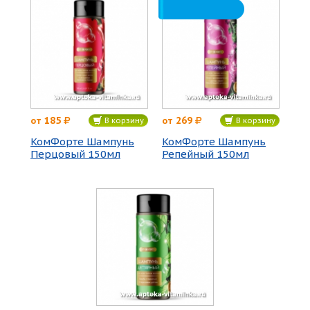
185
269
от
от
В корзину
В корзину
КомФорте Шампунь
КомФорте Шампунь
Перцовый 150мл
Репейный 150мл