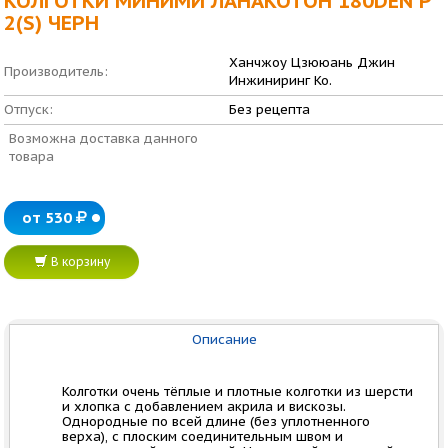
КОЛГОТКИ МИНИМИ ЛАНАКОТОН 180DEN Р
2(S) ЧЕРН
Ханчжоу Цзююань Джин
Производитель:
Инжиниринг Ко.
Отпуск:
Без рецепта
Возможна доставка данного
товара
от 530
В корзину
Описание
Колготки очень тёплые и плотные колготки из шерсти
и хлопка с добавлением акрила и вискозы.
Однородные по всей длине (без уплотненного
верха), с плоским соединительным швом и