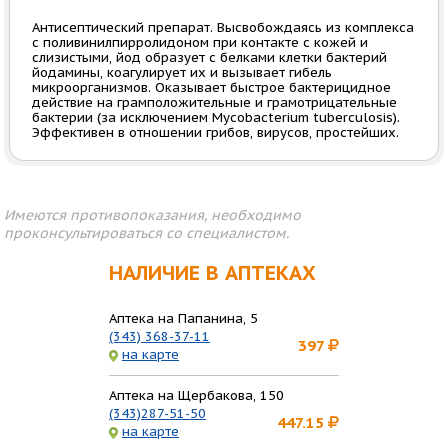
Антисептический препарат. Высвобождаясь из комплекса
с поливинилпирролидоном при контакте с кожей и
слизистыми, йод образует с белками клетки бактерий
йодамины, коагулирует их и вызывает гибель
микроорганизмов. Оказывает быстрое бактерицидное
действие на грамположительные и грамотрицательные
бактерии (за исключением Mycobacterium tuberculosis).
Эффективен в отношении грибов, вирусов, простейших.
Имеются противопоказания, необходимо
проконсультироваться со специалистом.
НАЛИЧИЕ В АПТЕКАХ
Аптека на Папанина, 5
(343) 368-37-11
397
на карте
Аптека на Щербакова, 150
(343)287-51-50
447.15
на карте