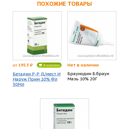
ПОХОЖИЕ ТОВАРЫ
Нет в наличии
195.3
от
В корзину
Браунодин Б.браун
Бетадин Р-Р Д/мест И
Мазь 10% 20Г
Наруж Прим 10% Фл
30Мл