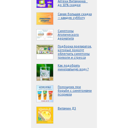
Аптеки Витаминка _
до 10% скидки
Самая большая скидка
— каждую субботу
Симптомы
Атопического
дерматита
Подборка препаратов,
которые помогут
облегчить симптомы
тревоги и стресса
Как подобрать
минеральную воду ?
Помощник при
борьбе с симптомами
псориаза
Витамин Д3