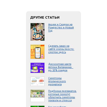
ДРУГИЕ СТАТЬИ
Акции и Скидки на
Рождество и Новый
Год
Сделать заказ на
сайте очень просто:
смотри здесь
Дисконтная карта
Аптеки Витаминка _
до 10% скидки
Симптомы
Атопического
дерматита
Подборка препаратов,
которые помогут
облегчить симптомы
тревоги и стресса