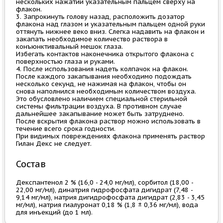
нескольких нажатий указательным пальцем сверху на
флакон.
3. Запрокинуть голову назад, расположить дозатор
флакона над глазом и указательным пальцем одной руки
оттянуть нижнее веко вниз. Слегка надавить на флакон и
закапать необходимое количество раствора в
конъюнктивальный мешок глаза.
Избегать контактов наконечника открытого флакона с
поверхностью глаза и руками.
4. После использования надеть колпачок на флакон.
После каждого закапывания необходимо подождать
несколько секунд, не нажимая на флакон, чтобы он
снова наполнился необходимым количеством воздуха.
Это обусловлено наличием специальной стерильной
системы фильтрации воздуха. В противном случае
дальнейшее закапывание может быть затруднено.
После вскрытия флакона раствор можно использовать в
течение всего срока годности.
При видимых повреждениях флакона применять раствор
Гилан Декс не следует.
Состав
Декспантенол 2 % (16,0 - 24,0 мг/мл), сорбитол (18,00 -
22,00 мг/мл), динатрия гидрофосфата дигидрат (7,48 -
9,14 мг/мл), натрия дигидрофосфата дигидрат (2,83 - 3,45
мг/мл), натрия гиалуронат 0,18 % (1,8 ± 0,36 мг/мл), вода
для инъекций (до 1 мл).