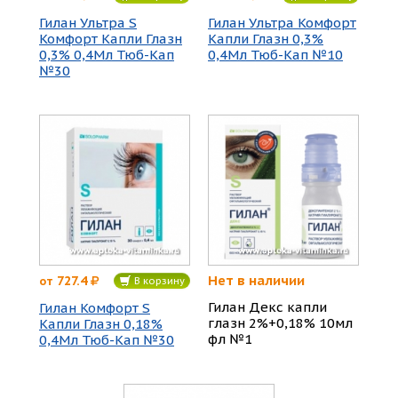
Гилан Ультра S
Гилан Ультра Комфорт
Комфорт Капли Глазн
Капли Глазн 0,3%
0,3% 0,4Мл Тюб-Кап
0,4Мл Тюб-Кап №10
№30
Нет в наличии
727.4
от
В корзину
Гилан Декс капли
Гилан Комфорт S
глазн 2%+0,18% 10мл
Капли Глазн 0,18%
фл №1
0,4Мл Тюб-Кап №30