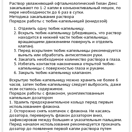
Раствор увлажняющий офтальмологический Гилан Декс
закапывают по 1-2 капли в конъюнктивальный мешок, по
мере необходимости до 6 раз в сутки.
Методика закапывания раствора
Порядок работы с тюбик-капельницей (юнидозой)
Отделить одну тюбик-капельницу.
Вскрыть тюбик-капельницу (убедившись, что раствор
находится в нижней части тюбик-капельницы,
вращающими движениями повернуть и отделить
клапан).
Перед вскрытием тюбик-капельницы рекомендуется
вымыть или обработать антисептиком руки.
Закапать необходимое количество раствора в глаза.
Избегать контактов наконечника открытой тюбик-
капельницы с поверхностью глаза и руками.
Закрыть тюбик-капельницу клапаном.
Вскрытую тюбик-капельницу можно хранить не более 6
часов, затем тюбик-капельницу следует выбросить, даже
если осталось содержимое.
Порядок работы с флаконом, укомплектованным
капельным дозатором
1. Удалить предохранительное кольцо перед первым
использованием флакона.
2. Осторожно снять колпачок с флакона. Не касаясь
дозатора, перевернуть флакон дозатором вниз,
зафиксировав между большим и указательным пальцами.
Перед началом использования рекомендуется прокачать
дозатор до появления первой капли раствора путем