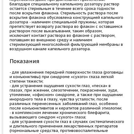
Благодаря специальному капельному дозатору раствор
остается стерильным в течение всего срока годности
после вскрытия флакона. Стерильность раствора после
вскрытия флакона обусловлена конструкцией капельного
дозатора - наличием специальной пружины, которая
препятствует возврату раствора во флакон с оставшимся
раствором после выкапывания, таким образом,
исключает контакт раствора во флаконе с раствором,
попавшим во внешнюю среду и наличием
стерилизующей многослойной фильтрующей мембраны в
воздушном канале капельного дозатора.
Показания
- для увлажнения передней поверхности глаза (роговицы
и конъюнктивы) при синдроме «сухого» глаза легкой
степени тяжести;
- для устранения ощущения сухости глаз, «песка» в
глазах, при жжении, слезотечении, покраснении, зуде,
утомлении, «офисном» синдроме, а также при ощущении
инородного тела в глазу, чувства усталости, после
различных перенесенных заболеваний глаз, особенно
после конъюнктивитов и кератитов различной этиологии;
- в комплексном лечении хронического блефарита,
вызывающего синдром «сухого» глаза;
- для устранения сухости глаз в случаях систематического
и длительного применения лекарственных препаратов
(гормональные средства, противовоспалительные