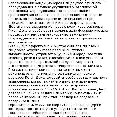
использовании кондиционеров или другого офисного
оборудования, в случаях ухудшения экологической
обстановки. Образующаяся после закапывания
прероговичная слезная пленка сохраняется в течение
длительного периода времени, не смывается при
моргании и не вызывает снижение остроты зрения.
Достаточное увлажнение поверхности глаза раствором
Гилан Декс способствует нормализации физиологических
процессов и тем самым ускорению заживления
повреждений и ран глаза после травм и хирургических
вмешательств.
Гилан Декс эффективно и быстро снимает симптомы
синдрома «сухого» глаза различной степени
выраженности: устраняет ощущение инородного тела,
жжения, рези в глазах, способствует снятию усталости
при интенсивной зрительной нагрузке, устраняет
дискомфорт, поддерживает здоровое состояние глаз.
При систематическом ношении контактных линз
рекомендуется применение офтальмологического
раствора Гилан Декс, который способствует длительному
увлажнению глаза, так как его действие идентично
натуральной слезной жидкости. Раствор имеет
показатель вязкости 3,5 - 15,0 мПа·с. Раствор Гилан Декс
делает ношение жестких или мягких контактных линз
более комфортным, при этом раствор не оседает на
поверхности линз.
Офтальмологический раствор Гилан Декс не содержит
консервантов, поэтому отсутствует нежелательное
токсическое действие на ткани глаза, хорошо
переносится даже при длительном применении.