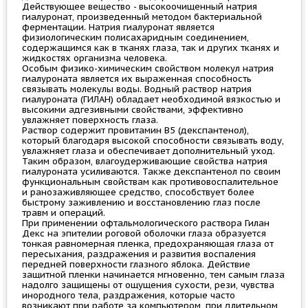
Действующее вещество - высокоочищенный натрия
гиалуронат, произведенный методом бактериальной
ферментации. Натрия гиалуронат является
физиологическим полисахаридным соединением,
содержащимся как в тканях глаза, так и других тканях и
жидкостях организма человека.
Особым физико-химическим свойством молекул натрия
гиалуроната является их выраженная способность
связывать молекулы воды. Водный раствор натрия
гиалуроната (ГИЛАН) обладает необходимой вязкостью и
высокими адгезивными свойствами, эффективно
увлажняет поверхность глаза.
Раствор содержит провитамин B5 (декспантенол),
который благодаря высокой способности связывать воду,
увлажняет глаза и обеспечивает дополнительный уход.
Таким образом, влагоудерживающие свойства натрия
гиалуроната усиливаются. Также декспантенол по своим
функциональным свойствам как противовоспалительное
и ранозаживляющее средство, способствует более
быстрому заживлению и восстановлению глаз после
травм и операций.
При применении офтальмологического раствора Гилан
Декс на эпителии роговой оболочки глаза образуется
тонкая равномерная пленка, предохраняющая глаза от
пересыхания, раздражения и развития воспаления
передней поверхности глазного яблока. Действие
защитной пленки начинается мгновенно, тем самым глаза
надолго защищены от ощущения сухости, рези, чувства
инородного тела, раздражения, которые часто
возникают при работе за компьютером, при длительном