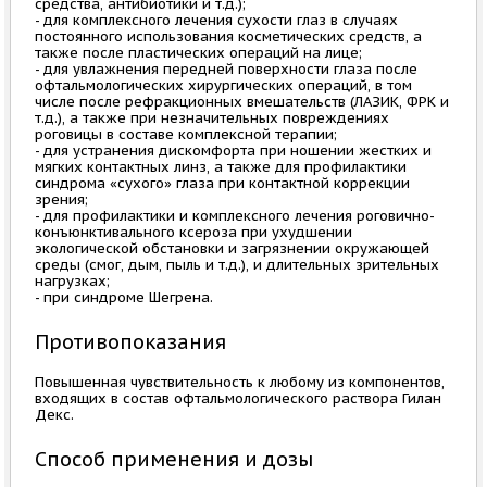
средства, антибиотики и т.д.);
- для комплексного лечения сухости глаз в случаях
постоянного использования косметических средств, а
также после пластических операций на лице;
- для увлажнения передней поверхности глаза после
офтальмологических хирургических операций, в том
числе после рефракционных вмешательств (ЛАЗИК, ФРК и
т.д.), а также при незначительных повреждениях
роговицы в составе комплексной терапии;
- для устранения дискомфорта при ношении жестких и
мягких контактных линз, а также для профилактики
синдрома «сухого» глаза при контактной коррекции
зрения;
- для профилактики и комплексного лечения роговично-
конъюнктивального ксероза при ухудшении
экологической обстановки и загрязнении окружающей
среды (смог, дым, пыль и т.д.), и длительных зрительных
нагрузках;
- при синдроме Шегрена.
Противопоказания
Повышенная чувствительность к любому из компонентов,
входящих в состав офтальмологического раствора Гилан
Декс.
Способ применения и дозы