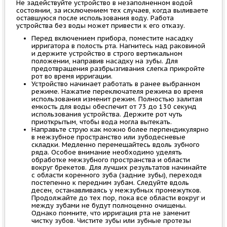
Не задействуйте устройство в незаполненном водой
состоянии, за исключением тех случаев, когда выливаете
оставшуюся после использования воду. Работа
устройства без воды может привести к его отказу.
Перед включением прибора, поместите насадку
ирригатора в полость рта. Нагнитесь над раковиной
и держите устройство в строго вертикальном
положении, направив насадку на зубы. Для
предотвращения разбрызгивания слегка прикройте
рот во время ирригации.
Устройство начинает работать в ранее выбранном
режиме. Нажатие переключателя режима во время
использования изменит режим. Полностью залитая
емкость для воды обеспечит от 73 до 130 секунд
использования устройства. Держите рот чуть
приоткрытым, чтобы вода могла вытекать.
Направьте струю как можно более перпендикулярно
в межзубное пространство или зубодесневые
складки. Медленно перемещайтесь вдоль зубного
ряда. Особое внимание необходимо уделять
обработке межзубного пространства и области
вокруг брекетов. Для лучших результатов начинайте
с области коренного зуба (задние зубы), переходя
постепенно к передним зубам. Следуйте вдоль
десен, останавливаясь у межзубных промежутков.
Продолжайте до тех пор, пока все области вокруг и
между зубами не будут полноценно очищены.
Однако помните, что ирригация рта не заменит
чистку зубов. Чистите зубы или зубные протезы