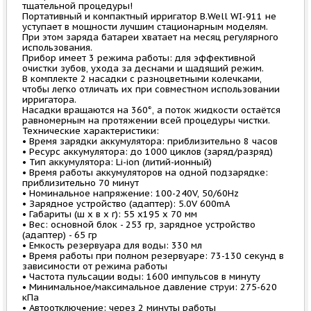
тщательной процедуры!
Портативный и компактный ирригатор B.Well WI-911 не
уступает в мощности лучшим стационарным моделям.
При этом заряда батареи хватает на месяц регулярного
использования.
Прибор имеет 3 режима работы: для эффективной
очистки зубов, ухода за деснами и щадящий режим.
В комплекте 2 насадки с разноцветными колечками,
чтобы легко отличать их при совместном использовании
ирригатора.
Насадки вращаются на 360°, а поток жидкости остаётся
равномерным на протяжении всей процедуры чистки.
Технические характеристики:
• Время зарядки аккумулятора: приблизительно 8 часов
• Ресурс аккумулятора: до 1000 циклов (заряд/разряд)
• Тип аккумулятора: Li-ion (литий-ионный)
• Время работы аккумуляторов на одной подзарядке:
приблизительно 70 минут
• Номинальное напряжение: 100-240V, 50/60Hz
• Зарядное устройство (адаптер): 5.0V 600mA
• Габариты (ш х в х г): 55 х195 х 70 мм
• Вес: основной блок - 253 гр, зарядное устройство
(адаптер) - 65 гр
• Емкость резервуара для воды: 330 мл
• Время работы при полном резервуаре: 73-130 секунд в
зависимости от режима работы
• Частота пульсации воды: 1600 импульсов в минуту
• Минимальное/максимальное давление струи: 275-620
кПа
• Автоотключение: через 2 минуты работы